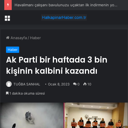
Havalimanı çalışanı bavulunuzu uçaktan ilk indirmenin yolunu açıkladı
Menü
Anasayfa
/
Haber
Haber
Ak Parti bir haftada 3 bin
kişinin kalbini kazandı
TUĞBA SANHAL
Ocak 8, 2023
0
10
1 dakika okuma süresi