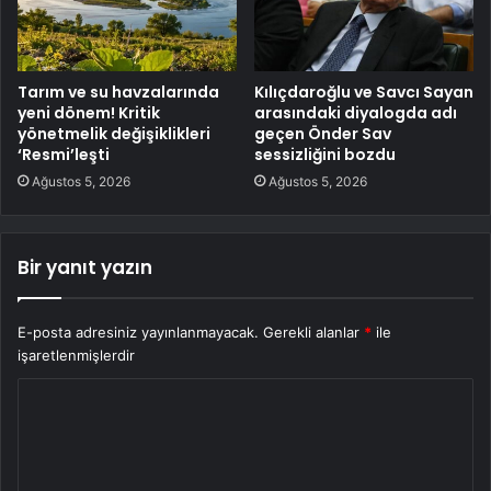
Tarım ve su havzalarında
Kılıçdaroğlu ve Savcı Sayan
yeni dönem! Kritik
arasındaki diyalogda adı
yönetmelik değişiklikleri
geçen Önder Sav
‘Resmi’leşti
sessizliğini bozdu
Ağustos 5, 2026
Ağustos 5, 2026
Bir yanıt yazın
E-posta adresiniz yayınlanmayacak.
Gerekli alanlar
*
ile
işaretlenmişlerdir
Y
o
r