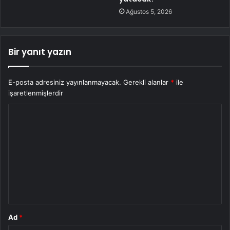
Ağustos 5, 2026
Bir yanıt yazın
E-posta adresiniz yayınlanmayacak.
Gerekli alanlar
*
ile
işaretlenmişlerdir
Y
o
r
u
m
*
Ad
*