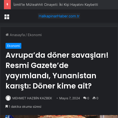
İzmit’te Müteahhit Cinayeti: İki Kişi Hayatını Kaybetti
Menü
Anasayfa
/
Ekonomi
Ekonomi
Avrupa’da döner savaşları!
Resmi Gazete’de
yayımlandı, Yunanistan
karıştı: Döner kime ait?
MEHMET HAZBİN KAZBEK
Mayıs 7, 2024
0
0
1 dakika okuma süresi