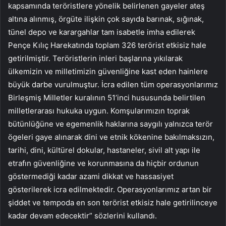
kapsamında teröristlere yönelik belirlenen gayeler ateş
altına alınmış, örgüte ilişkin çok sayıda barınak, sığınak,
tünel depo ve karargahlar tam isabetle imha edilerek
Pençe Kılıç Harekatında toplam 326 terörist etkisiz hale
getirilmiştir. Teröristlerin inleri başlarına yıkılarak
ülkemizin ve milletimizin güvenliğine kast eden hainlere
büyük darbe vurulmuştur. İcra edilen tüm operasyonlarımız
Birleşmiş Milletler kuralının 51’inci hususunda belirtilen
milletlerarası hukuka uygun. Komşularımızın toprak
bütünlüğüne ve egemenlik haklarına saygılı yalnızca terör
ögeleri gaye alınarak dini ve etnik kökenine bakılmaksızın,
tarihi, dini, kültürel dokular, hastaneler, sivil alt yapı ile
etrafın güvenliğine ve korunmasına da hiçbir ordunun
göstermediği kadar azami dikkat ve hassasiyet
gösterilerek icra edilmektedir. Operasyonlarımız artan bir
şiddet ve tempoda en son terörist etkisiz hale getirilinceye
kadar devam edecektir” sözlerini kullandı.