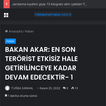
Jandarma kıyafeti giyip 13 kilogram altın çaldılar! Film gibi soygun cezaevinde bitti
Menü
Anasayfa
/
Haber
Haber
BAKAN AKAR: EN SON
TERÖRİST ETKİSİZ HALE
GETİRİLİNCEYE KADAR
DEVAM EDECEKTİR- 1
TUĞBA SANHAL
Kasım 25, 2022
0
13
1 dakika okuma süresi