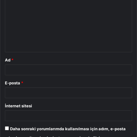
o
r
u
m
*
Ad
*
E-posta
*
İnternet sitesi
Daha sonraki yorumlarımda kullanılması için adım, e-posta