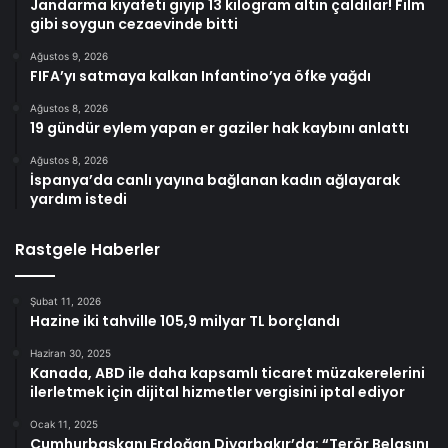
Jandarma kıyafeti giyip 13 kilogram altın çaldılar! Film
gibi soygun cezaevinde bitti
Ağustos 9, 2026
FIFA’yı satmaya kalkan Infantino’ya öfke yağdı
Ağustos 8, 2026
19 gündür eylem yapan er gaziler hak kaybını anlattı
Ağustos 8, 2026
İspanya’da canlı yayına bağlanan kadın ağlayarak
yardım istedi
Rastgele Haberler
Şubat 11, 2026
Hazine iki tahville 105,9 milyar TL borçlandı
Haziran 30, 2025
Kanada, ABD ile daha kapsamlı ticaret müzakerelerini
ilerletmek için dijital hizmetler vergisini iptal ediyor
Ocak 11, 2025
Cumhurbaşkanı Erdoğan Diyarbakır’da: “Terör Belasını