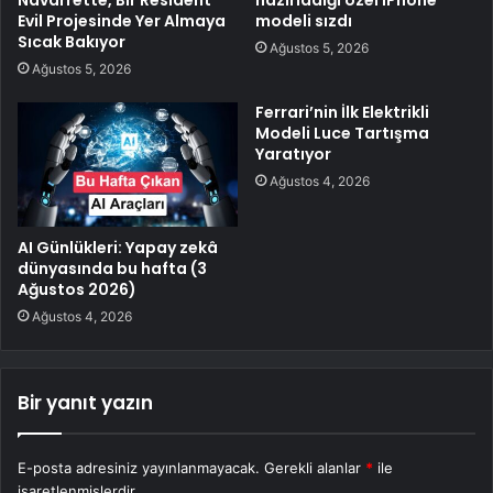
Evil Projesinde Yer Almaya
modeli sızdı
Sıcak Bakıyor
Ağustos 5, 2026
Ağustos 5, 2026
Ferrari’nin İlk Elektrikli
Modeli Luce Tartışma
Yaratıyor
Ağustos 4, 2026
AI Günlükleri: Yapay zekâ
dünyasında bu hafta (3
Ağustos 2026)
Ağustos 4, 2026
Bir yanıt yazın
E-posta adresiniz yayınlanmayacak.
Gerekli alanlar
*
ile
işaretlenmişlerdir