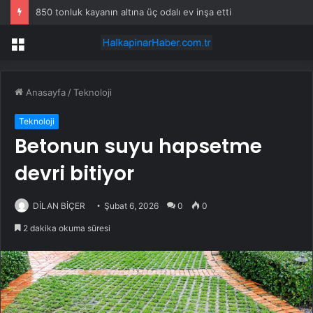
850 tonluk kayanın altına üç odalı ev inşa etti
Menü
Anasayfa
/
Teknoloji
Teknoloji
Betonun suyu hapsetme
devri bitiyor
DİLAN BİÇER
Şubat 6, 2026
0
0
2 dakika okuma süresi