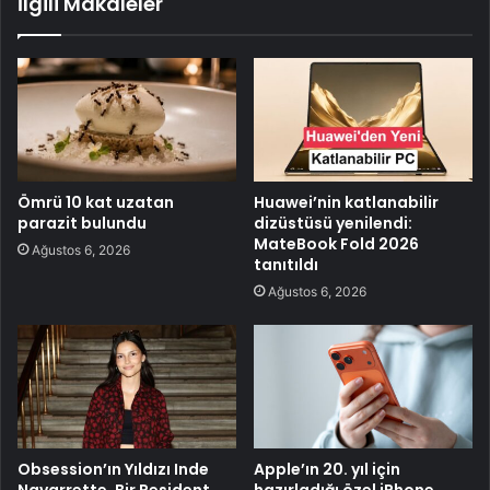
İlgili Makaleler
Ömrü 10 kat uzatan
Huawei’nin katlanabilir
parazit bulundu
dizüstüsü yenilendi:
MateBook Fold 2026
Ağustos 6, 2026
tanıtıldı
Ağustos 6, 2026
Obsession’ın Yıldızı Inde
Apple’ın 20. yıl için
Navarrette, Bir Resident
hazırladığı özel iPhone