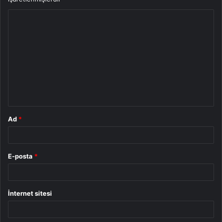
Y
o
r
u
m
*
Ad
*
E-posta
*
İnternet sitesi