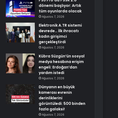
PS5 Pro’da PSSR 2.0
dönemi başlıyor: Artık
tüm oyunlarda olacak
Ağustos 7, 2026
Elektronik A.TR sistemi
devrede… İlk ihracatı
kadın girişimci
gerçekleştirdi
Ağustos 7, 2026
Kübra Süzgün’ün sosyal
medya hesabına erişim
engeli: Erdoğan’dan
yardım istedi
Ağustos 7, 2026
Dünyanın en büyük
kamerası evrenin
derinliklerini
görüntüledi: 500 binden
fazla galaksi!
Ağustos 7, 2026