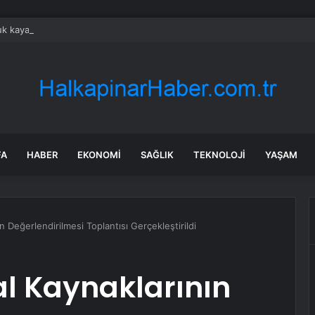
k kayanın altına üç odalı ev inşa etti
FA
HABER
EKONOMI
SAĞLIK
TEKNOLOJI
YAŞAM
 Değerlendirilmesi Toplantısı Gerçekleştirildi
l Kaynaklarının