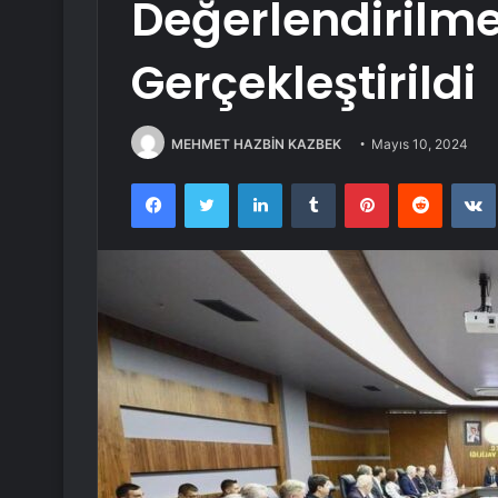
Değerlendirilme
Gerçekleştirildi
MEHMET HAZBİN KAZBEK
Mayıs 10, 2024
Facebook
Twitter
LinkedIn
Tumblr
Pinterest
Reddit