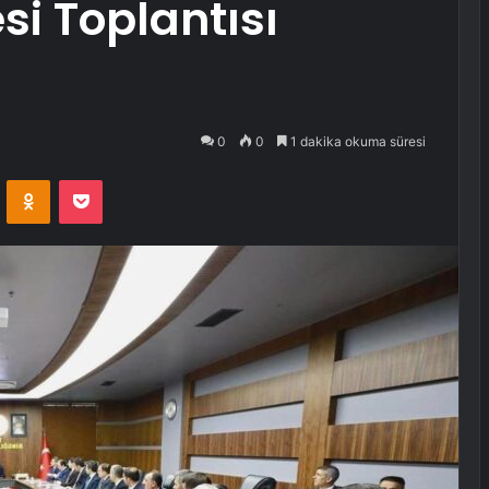
si Toplantısı
0
0
1 dakika okuma süresi
VKontakte
Odnoklassniki
Pocket