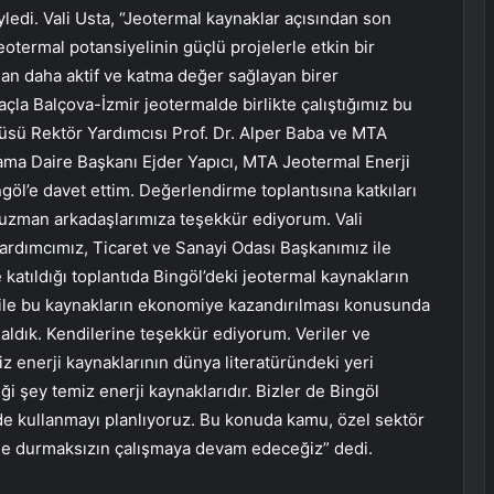
söyledi. Vali Usta, “Jeotermal kaynaklar açısından son
eotermal potansiyelinin güçlü projelerle etkin bir
dan daha aktif ve katma değer sağlayan birer
la Balçova-İzmir jeotermalde birlikte çalıştığımız bu
üsü Rektör Yardımcısı Prof. Dr. Alper Baba ve MTA
a Daire Başkanı Ejder Yapıcı, MTA Jeotermal Enerji
ngöl’e davet ettim. Değerlendirme toplantısına katkıları
e uzman arkadaşlarımıza teşekkür ediyorum. Vali
ardımcımız, Ticaret ve Sanayi Odası Başkanımız ile
katıldığı toplantıda Bingöl’deki jeotermal kaynakların
r ile bu kaynakların ekonomiye kazandırılması konusunda
 aldık. Kendilerine teşekkür ediyorum. Veriler ve
z enerji kaynaklarının dünya literatüründeki yeri
 şey temiz enerji kaynaklarıdır. Bizler de Bingöl
lde kullanmayı planlıyoruz. Bu konuda kamu, özel sektör
yönde durmaksızın çalışmaya devam edeceğiz” dedi.