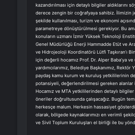
kazandırılması için detaylı bilgiler aldıklarını 
derece zengin bir coğrafyaya sahibiz. İlimizin j
şekilde kullanılması, turizm ve ekonomi açısın
parametreye dönüştürülmesi gerekiyor. Bu amaç
konuların uzmanı İzmir Yüksek Teknoloji Enstit
Genel Müdürlüğü Enerji Hammadde Etüt ve Aram
ve Hidrojeoloji Koordinatörü Lütfi Taşkıran’ı Bi
için değerli hocamız Prof. Dr. Alper Baba’ya v
yardımcılarımız, Belediye Başkanımız, Rektör Y
paydaş kamu kurum ve kuruluş yetkililerinin de 
potansiyeli, değerlendirilmesi gereken alanla
Hocamız ve MTA yetkililerinden detaylı bilgiler
öneriler doğrultusunda çalışacağız. Bugün temi
herkesçe malum. Herkesin hassasiyet gösterdiği
olarak, bölgede kaynaklarımızı en verimli şeki
ve Sivil Toplum Kuruluşları el birliği ile bu 