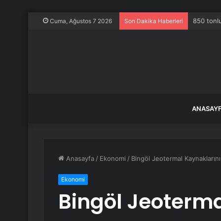
850 tonlu
Cuma, Ağustos 7 2026
Son Dakika Haberleri
ANASAY
Anasayfa
/
Ekonomi
/
Bingöl Jeotermal Kaynaklarının
Ekonomi
Bingöl Jeoterma