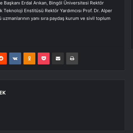
ye Başkanı Erdal Arıkan, Bingöl Üniversitesi Rektör
k Teknoloji Enstitüsü Rektör Yardımcısı Prof. Dr. Alper
uzmanlarının yanı sıra paydaş kurum ve sivil toplum
erest
Reddit
VKontakte
Odnoklassniki
Pocket
E-Posta ile paylaş
Yazdır
EK