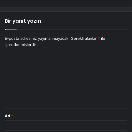
Bir yanıt yazın
E-posta adresiniz yayınlanmayacak.
Gerekli alanlar
*
ile
işaretlenmişlerdir
Y
o
r
u
m
*
Ad
*