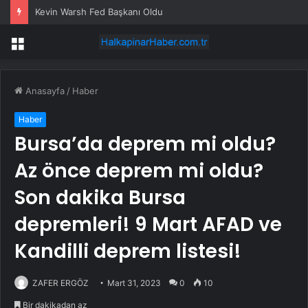
Kevin Warsh Fed Başkanı Oldu
Menü
Anasayfa
/
Haber
Haber
Bursa’da deprem mi oldu?
Az önce deprem mi oldu?
Son dakika Bursa
depremleri! 9 Mart AFAD ve
Kandilli deprem listesi!
ZAFER ERGÖZ
Mart 31, 2023
0
10
Bir dakikadan az