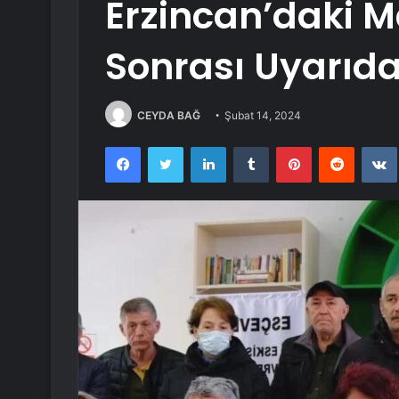
Erzincan’daki M
Sonrası Uyarıd
CEYDA BAĞ
Şubat 14, 2024
Facebook
Twitter
LinkedIn
Tumblr
Pinterest
Reddit