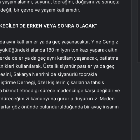
n yaşam alanını, suyunu, toprağını, doğasını ve sonuçta
 değil, bir çevre ve yaşam katliamıdır.
EKECİLER’DE ERKEN VEYA SONRA OLACAK”
​​da aynı katliam er ya da geç yaşanacaktır. Yine Cengiz
üyüklüğündeki alanda 180 milyon ton kazı yaparak altın
er’de de er ya da geç aynı katliam yaşanacak, patlatma
knikleri kullanılarak. Üstelik siyanür pası er ya da geç
esini, Sakarya Nehri’ni de siyanürlü toprakla
ştirme Derneği, özel kişilerin çıkarlarına tahsis
ca hizmet etmediği sürece madenciliğe karşı değildir ve
sürdüreceğimizi kamuoyuna gururla duyururuz. Maden
rarlar göz önünde bulundurulduğunda bir avuç insanın