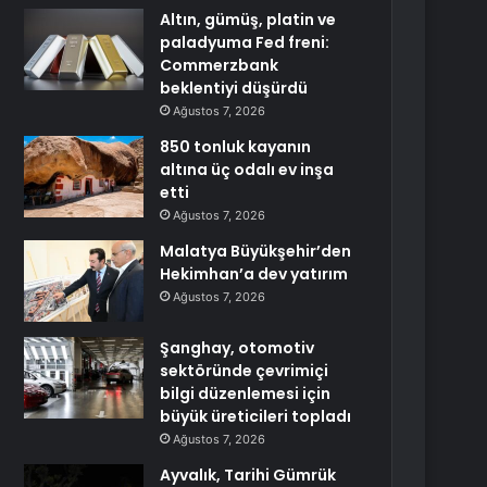
Altın, gümüş, platin ve
paladyuma Fed freni:
Commerzbank
beklentiyi düşürdü
Ağustos 7, 2026
850 tonluk kayanın
altına üç odalı ev inşa
etti
Ağustos 7, 2026
Malatya Büyükşehir’den
Hekimhan’a dev yatırım
Ağustos 7, 2026
Şanghay, otomotiv
sektöründe çevrimiçi
bilgi düzenlemesi için
büyük üreticileri topladı
Ağustos 7, 2026
Ayvalık, Tarihi Gümrük