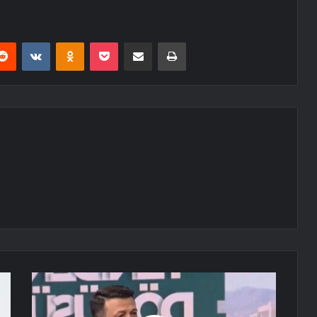
erest
Reddit
VKontakte
Odnoklassniki
Pocket
E-Posta ile paylaş
Yazdır