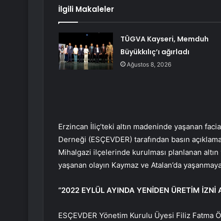
İlgili Makaleler
TÜGVA Kayseri, Memduh
Büyükkılıç’ı ağırladı
Ağustos 8, 2026
Erzincan İliç’teki altın madeninde yaşanan faci
Derneği (ESÇEVDER) tarafından basın açıklaması
Mihalgazi ilçelerinde kurulması planlanan altı
yaşanan olayın Kaymaz ve Atalan’da yaşanmaya
“2022 EYLÜL AYINDA YENİDEN ÜRETİM İZNİ A
ESÇEVDER Yönetim Kurulu Üyesi Filiz Fatma Özk