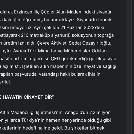
larak Erzincan İliç Çöpler Altın Madeni’ndeki siyanür
da kaldığını öğrenmiş bulunmaktayız. Siyanürlü toprak
masını umuyoruz. Aynı şekilde 21 Haziran 2022’deki
patlayarak 210 metreküp siyanürlü solüsyonun toprağa
 üretim izni aldı. Çevre Aktivisti Sedat Cezayirlioğlu,
uştu. Ayrıca Türk Mimarlar ve Mühendisler Odaları
apasite artırımı diğeri ise ÇED gerekmediği gerekçesiyle
 açılmıştı. İşletilen altın madeninin özel hayat ve sağlığı
apılan başvuruda, vatandaşı haklı bularak ihlalin
rildi.
E HAYATIN CİNAYETİDİR”
Altın Madenciliği İşletmesi’nin, Anagold’un 7,2 milyon
Son yıllarda Türkiye’nin hemen her yerinde olduğu gibi
etlerinin hedefi haline geldi. Bu şirketler bitmek