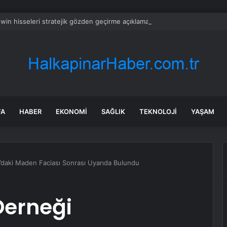
in hisseleri stratejik gözden geçirme açıklamasıyla %7 yükseldi
FA
HABER
EKONOMI
SAĞLIK
TEKNOLOJI
YAŞAM
daki Maden Faciası Sonrası Uyarıda Bulundu
Derneği