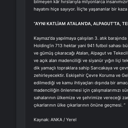
bilmeyen kâr hırslarıyla milyonlarca insanımızı
hayatını hiçe sayıyor. İliç’te yaşananlar bir kaza
“AYNI KATLİAM ATALAN’DA, ALPAGUT’TA, T
Kaymaz’da yapılmaya çalışılan 3. atık barajında 
Holding’in 713 hektar yani 941 futbol sahası b
ve gümüş çıkaracağı Atalan, Alpagut ve Tekecil
ve açık alan madenciliği ve siyanür yığın liçi te
dik yamaçlı topraklara sahip Sarıcakaya ve çevr
zehirleyecektir. Eskişehir Çevre Koruma ve Geli
edilmediği ve kamu ihtiyaçları dışında bir ama
madenciliğin önlenmesi için çalışmalarımızı 
sahalarının ülkemize ve şehrimize vereceği za
çıkarlarının ülke çıkarlarının önüne geçmesi. “
Kaynak: ANKA / Yerel