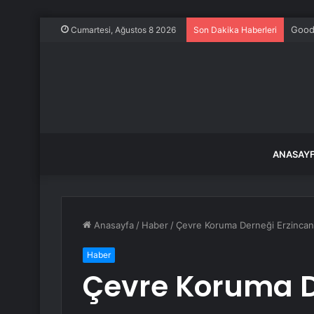
Goodw
Cumartesi, Ağustos 8 2026
Son Dakika Haberleri
ANASAY
Anasayfa
/
Haber
/
Çevre Koruma Derneği Erzincan’
Haber
Çevre Koruma 