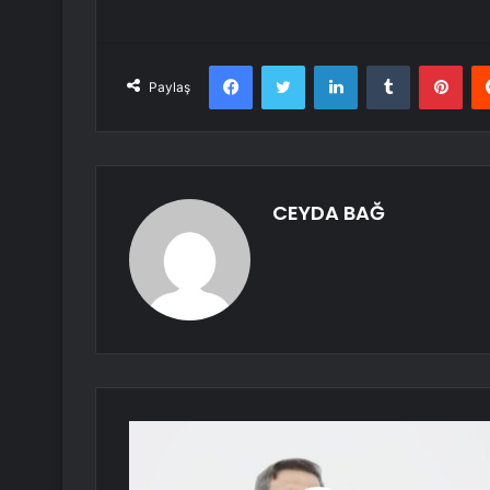
Facebook
Twitter
LinkedIn
Tumblr
Pint
Paylaş
CEYDA BAĞ