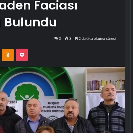
aden Faciası
a Bulundu
0
3
2 dakika okuma süresi
VKontakte
Odnoklassniki
Pocket