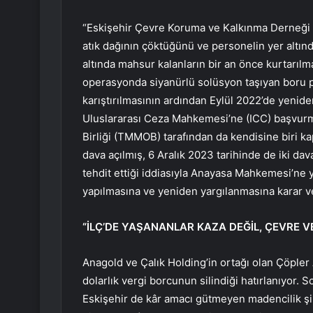
“Eskişehir Çevre Koruma ve Kalkınma Derneği o
atık dağının çöktüğünü ve personelin yer altın
altında mahsur kalanların bir an önce kurtarıl
operasyonda siyanürlü solüsyon taşıyan boru 
karıştırılmasının ardından Eylül 2022’de yeniden
Uluslararası Ceza Mahkemesi’ne (ICC) başvurm
Birliği (TMMOB) tarafından da kendisine biri k
dava açılmış, 6 Aralık 2023 tarihinde de iki dava
tehdit ettiği iddiasıyla Anayasa Mahkemesi’ne y
yapılmasına ve yeniden yargılanmasına karar ve
“İLÇ’DE YAŞANANLAR KAZA DEĞİL, ÇEVRE V
Anagold ve Çalık Holding’in ortağı olan Çöpler 
dolarlık vergi borcunun silindiği hatırlanıyor. 
Eskişehir de kâr amacı gütmeyen madencilik şirk