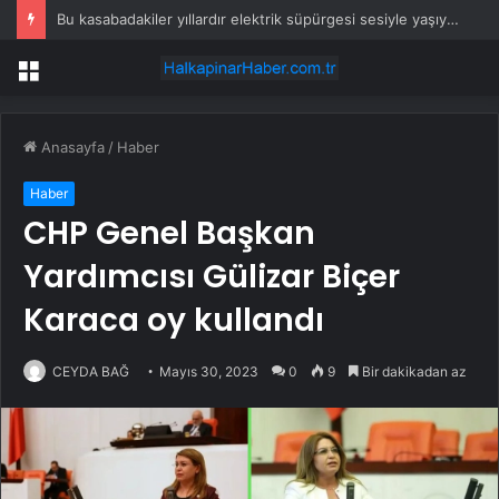
Bu kasabadakiler yıllardır elektrik süpürgesi sesiyle yaşıyor: Her yerden duyuluyor
Menü
Anasayfa
/
Haber
Haber
CHP Genel Başkan
Yardımcısı Gülizar Biçer
Karaca oy kullandı
CEYDA BAĞ
Mayıs 30, 2023
0
9
Bir dakikadan az