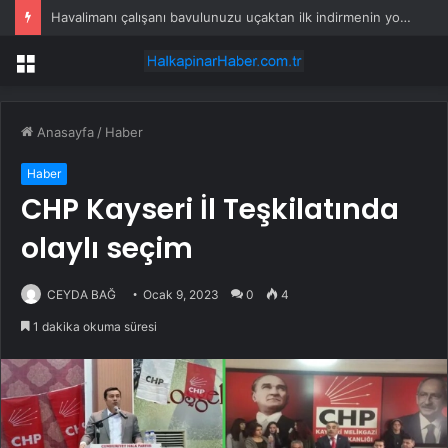
Havalimanı çalışanı bavulunuzu uçaktan ilk indirmenin yolunu açıkladı
Menü
Anasayfa
/
Haber
Haber
CHP Kayseri İl Teşkilatında
olaylı seçim
CEYDA BAĞ
Ocak 9, 2023
0
4
1 dakika okuma süresi