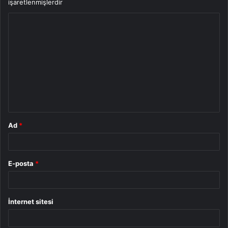
işaretlenmişlerdir
Y
o
r
u
m
*
Ad
*
E-posta
*
İnternet sitesi