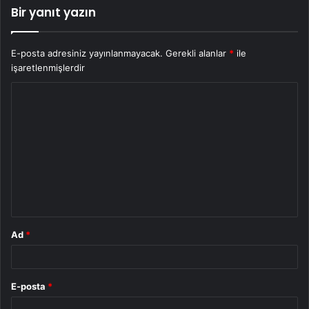
Bir yanıt yazın
E-posta adresiniz yayınlanmayacak.
Gerekli alanlar
*
ile
işaretlenmişlerdir
Y
o
r
u
m
*
Ad
*
E-posta
*