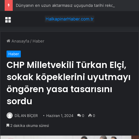
Dünyanın en uzun aktarmasız uçuşunda tarihi rekor: 24 saatten fazla havada kaldılar
Menü
Anasayfa
/
Haber
Haber
CHP Milletvekili Türkan Elçi,
sokak köpeklerini uyutmayı
öngören yasa tasarısını
sordu
DİLAN BİÇER
Haziran 1, 2024
0
0
2 dakika okuma süresi