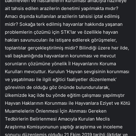
bakımevleri ve hastanelerin kurulması amacıyla hazineye
ait tahsis edilen arazilerin denetimi yapılmakta mıdır?
Amacı dışında kullanılan arazilerin tahsisi iptal edilmiş
midir? Sokağa terk edilmiş hayvanlar hakkında yaşanan
problemlerin çözümü için STK’lar ve özellikle hayvan
hakları savunucuları ile istişare edilerek görüşmeler,
toplantılar gerçekleştirilmiş midir? Bilindiği üzere her ilde,
vali başkanlığında hayvanların korunması ve mevcut
sorunların çözümüne yönelik İl Hayvanlarını Koruma
Kurulları mevcuttur. Kurulun ‘Hayvan sevgisinin korunması
ve yaşatılması ile ilgili eğitici faaliyetler düzenlemek’
görevinin de olduğu göz önünde bulundurularak,
ülkemizde kaç ilde bu yönde eğitim çalışması yapılmıştır
Hayvan Haklarının Korunması ile Hayvanlara Eziyet ve Kötü
Muamelelerin Önlenmesi İçin Alınması Gereken
Tedbirlerin Belirlenmesi Amacıyla Kurulan Meclis
Araştırma Komisyonunun yaptığı araştırma ve inceleme
sonucu düzenlemiş olduğu 21 Ekim 2019 tarihli (iktidar ve