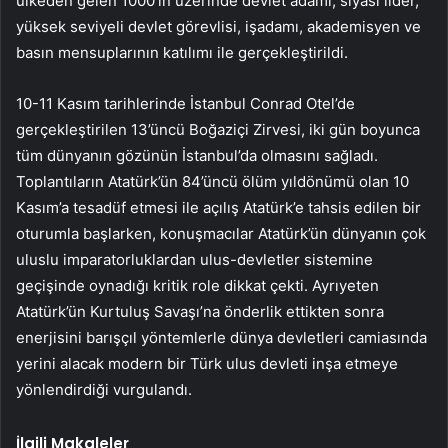
ülkeden gelen 1000’in üzerinde devlet adamı, siyasi lider,
yüksek seviyeli devlet görevlisi, işadamı, akademisyen ve
basın mensuplarının katılımı ile gerçekleştirildi.
10-11 Kasım tarihlerinde İstanbul Conrad Otel’de
gerçekleştirilen 13’üncü Boğaziçi Zirvesi, iki gün boyunca
tüm dünyanın gözünün İstanbul’da olmasını sağladı.
Toplantıların Atatürk’ün 84’üncü ölüm yıldönümü olan 10
Kasım’a tesadüf etmesi ile açılış Atatürk’e tahsis edilen bir
oturumla başlarken, konuşmacılar Atatürk’ün dünyanın çok
uluslu imparatorluklardan ulus-devletler sistemine
geçişinde oynadığı kritik role dikkat çekti. Ayrıyeten
Atatürk’ün Kurtuluş Savaşı’na önderlik ettikten sonra
enerjisini barışçıl yöntemlerle dünya devletleri camiasında
yerini alacak modern bir Türk ulus devleti inşa etmeye
yönlendirdiği vurgulandı.
İlgili Makaleler