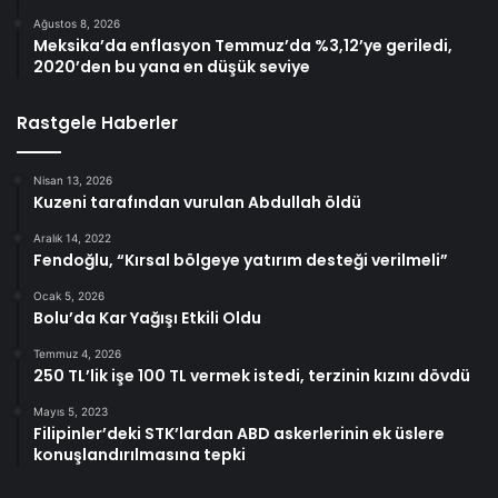
Ağustos 8, 2026
Meksika’da enflasyon Temmuz’da %3,12’ye geriledi,
2020’den bu yana en düşük seviye
Rastgele Haberler
Nisan 13, 2026
Kuzeni tarafından vurulan Abdullah öldü
Aralık 14, 2022
Fendoğlu, “Kırsal bölgeye yatırım desteği verilmeli”
Ocak 5, 2026
Bolu’da Kar Yağışı Etkili Oldu
Temmuz 4, 2026
250 TL’lik işe 100 TL vermek istedi, terzinin kızını dövdü
Mayıs 5, 2023
Filipinler’deki STK’lardan ABD askerlerinin ek üslere
konuşlandırılmasına tepki