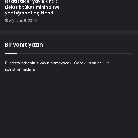
İstatistikler yayınlandı:
Elektrik tüketiminin zirve
yaptığı saat açıklandı
Ağustos 6, 2026
Bir yanıt yazın
E-posta adresiniz yayınlanmayacak.
Gerekli alanlar
*
ile
işaretlenmişlerdir
Y
o
r
u
m
*