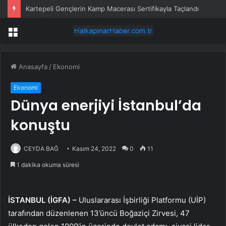
Kartepeli Gençlerin Kamp Macerası Sertifikayla Taçlandı
Menü
Anasayfa
/
Ekonomi
Ekonomi
Dünya enerjiyi İstanbul’da
konuştu
CEYDA BAĞ
Kasım 24, 2022
0
11
1 dakika okuma süresi
İSTANBUL (İGFA) –
Uluslararası İşbirliği Platformu (UİP)
tarafından düzenlenen 13’üncü Boğaziçi Zirvesi, 47