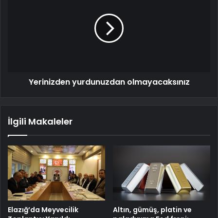
Yerinizden yurdunuzdan olmayacaksınız
İlgili Makaleler
Elazığ’da Meyvecilik
Altın, gümüş, platin ve