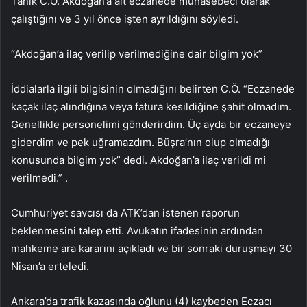
Tanık C.Ö. Akdoğan’a ait eczanede muhasebeci olarak
çalıştığını ve 3 yıl önce işten ayrıldığını söyledi.
“Akdoğan’a ilaç verilip verilmediğine dair bilgim yok”
İddialarla ilgili bilgisinin olmadığını belirten C.Ö. “Eczanede
kaçak ilaç alındığına veya fatura kesildiğine şahit olmadım.
Genellikle personelimi gönderirdim. Üç ayda bir eczaneye
giderdim ve pek uğramazdım. Büşra’nın olup olmadığı
konusunda bilgim yok” dedi. Akdoğan’a ilaç verildi mi
verilmedi.” .
Cumhuriyet savcısı da ATK’dan istenen raporun
beklenmesini talep etti. Avukatın ifadesinin ardından
mahkeme ara kararını açıkladı ve bir sonraki duruşmayı 30
Nisan’a erteledi.
Ankara’da trafik kazasında oğlunu (4) kaybeden Eczacı