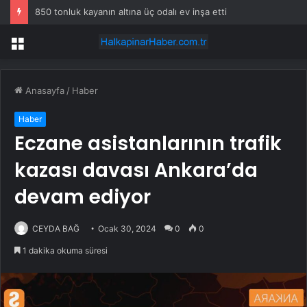
850 tonluk kayanın altına üç odalı ev inşa etti
Menü
Anasayfa
/
Haber
Haber
Eczane asistanlarının trafik
kazası davası Ankara’da
devam ediyor
CEYDA BAĞ
Ocak 30, 2024
0
0
1 dakika okuma süresi