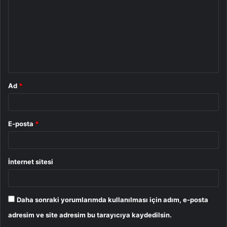
r
u
m
*
Ad
*
E-posta
*
İnternet sitesi
Daha sonraki yorumlarımda kullanılması için adım, e-posta
adresim ve site adresim bu tarayıcıya kaydedilsin.