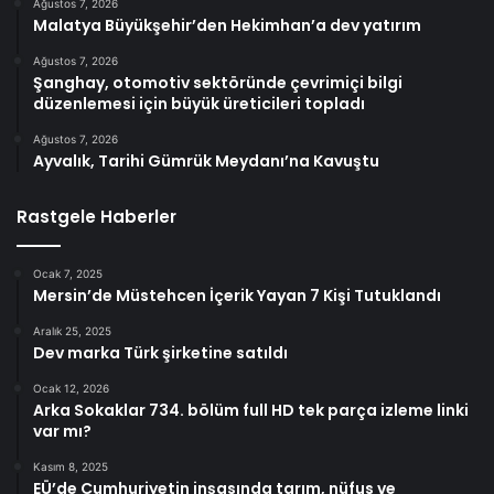
Ağustos 7, 2026
Malatya Büyükşehir’den Hekimhan’a dev yatırım
Ağustos 7, 2026
Şanghay, otomotiv sektöründe çevrimiçi bilgi
düzenlemesi için büyük üreticileri topladı
Ağustos 7, 2026
Ayvalık, Tarihi Gümrük Meydanı’na Kavuştu
Rastgele Haberler
Ocak 7, 2025
Mersin’de Müstehcen İçerik Yayan 7 Kişi Tutuklandı
Aralık 25, 2025
Dev marka Türk şirketine satıldı
Ocak 12, 2026
Arka Sokaklar 734. bölüm full HD tek parça izleme linki
var mı?
Kasım 8, 2025
EÜ’de Cumhuriyetin inşasında tarım, nüfus ve