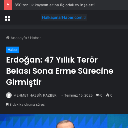
850 tonluk kayanın altına üç odalı ev inşa etti
Menü
Anasayfa
/
Haber
Haber
Erdoğan: 47 Yıllık Terör
Belası Sona Erme Sürecine
Girmiştir
MEHMET HAZBİN KAZBEK
Temmuz 15, 2025
0
0
3 dakika okuma süresi