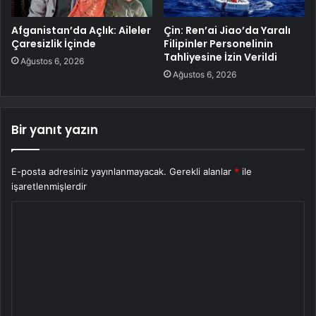
Afganistan’da Açlık: Aileler
Çin: Ren’ai Jiao’da Yaralı
Çaresizlik İçinde
Filipinler Personelinin
Tahliyesine İzin Verildi
Ağustos 6, 2026
Ağustos 6, 2026
Bir yanıt yazın
E-posta adresiniz yayınlanmayacak.
Gerekli alanlar
*
ile
işaretlenmişlerdir
Y
o
r
u
m