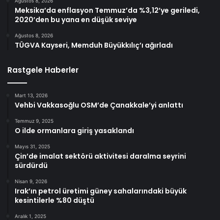
Ağustos 8, 2026
Meksika’da enflasyon Temmuz’da %3,12’ye geriledi,
2020’den bu yana en düşük seviye
Ağustos 8, 2026
TÜGVA Kayseri, Memduh Büyükkılıç’ı ağırladı
Rastgele Haberler
Mart 13, 2026
Vehbi Vakkasoğlu OSM’de Çanakkale’yi anlattı
Temmuz 9, 2025
O ilde ormanlara giriş yasaklandı
Mayıs 31, 2025
Çin’de imalat sektörü aktivitesi daralma seyrini
sürdürdü
Nisan 9, 2026
Irak’ın petrol üretimi güney sahalarındaki büyük
kesintilerle %80 düştü
Aralık 1, 2025