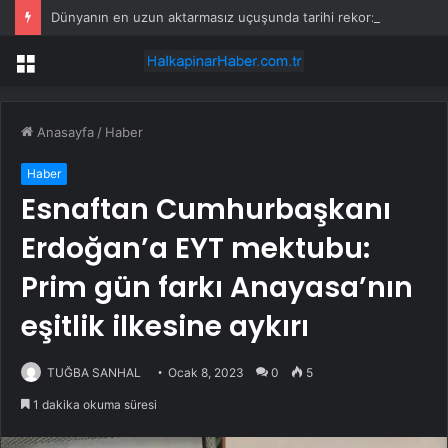
Dünyanın en uzun aktarmasız uçuşunda tarihi rekor: 24 saatten fazla havada kaldılar
Menü
Anasayfa
/
Haber
Haber
Esnaftan Cumhurbaşkanı
Erdoğan’a EYT mektubu:
Prim gün farkı Anayasa’nın
eşitlik ilkesine aykırı
TUĞBA SANHAL
Ocak 8, 2023
0
5
1 dakika okuma süresi