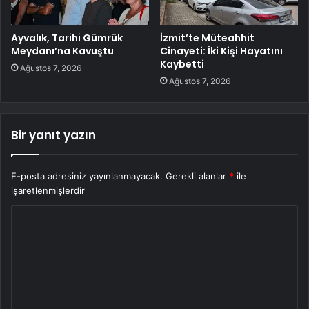
Ayvalık, Tarihi Gümrük
İzmit’te Müteahhit
Meydanı’na Kavuştu
Cinayeti: İki Kişi Hayatını
Kaybetti
Ağustos 7, 2026
Ağustos 7, 2026
Bir yanıt yazın
E-posta adresiniz yayınlanmayacak.
Gerekli alanlar
*
ile
işaretlenmişlerdir
Y
o
r
u
m