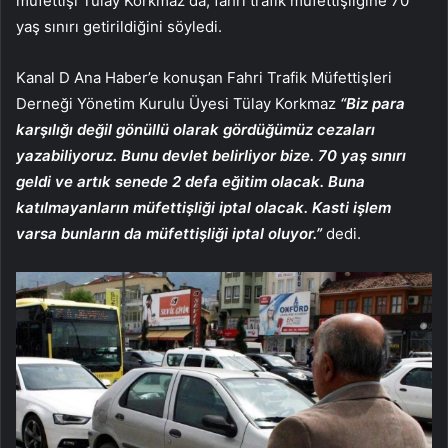
müfettişi Tülay Korkmaz da, fahri trafik müfettişliğine 70
yaş sınırı getirildiğini söyledi.
Kanal D Ana Haber’e konuşan Fahri Trafik Müfettişleri
Derneği Yönetim Kurulu Üyesi Tülay Korkmaz
“Biz para
karşılığı değil gönüllü olarak gördüğümüz cezaları
yazabiliyoruz. Bunu devlet belirliyor bize. 70 yaş sınırı
geldi ve artık senede 2 defa eğitim olacak. Buna
katılmayanların müfettişliği iptal olacak. Kasti işlem
varsa bunların da müfettişliği iptal oluyor.”
dedi.