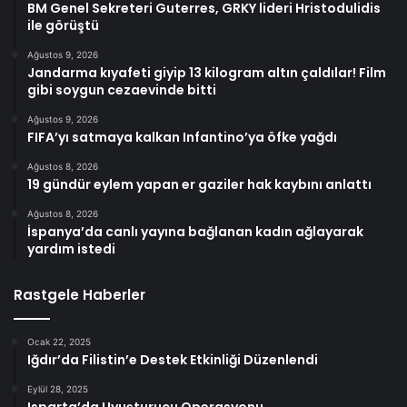
BM Genel Sekreteri Guterres, GRKY lideri Hristodulidis
ile görüştü
Ağustos 9, 2026
Jandarma kıyafeti giyip 13 kilogram altın çaldılar! Film
gibi soygun cezaevinde bitti
Ağustos 9, 2026
FIFA’yı satmaya kalkan Infantino’ya öfke yağdı
Ağustos 8, 2026
19 gündür eylem yapan er gaziler hak kaybını anlattı
Ağustos 8, 2026
İspanya’da canlı yayına bağlanan kadın ağlayarak
yardım istedi
Rastgele Haberler
Ocak 22, 2025
Iğdır’da Filistin’e Destek Etkinliği Düzenlendi
Eylül 28, 2025
Isparta’da Uyuşturucu Operasyonu