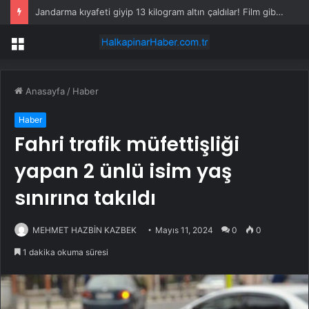
Jandarma kıyafeti giyip 13 kilogram altın çaldılar! Film gibi soygun cezaevinde bitti
Menü
Anasayfa
/
Haber
Haber
Fahri trafik müfettişliği
yapan 2 ünlü isim yaş
sınırına takıldı
MEHMET HAZBİN KAZBEK
Mayıs 11, 2024
0
0
1 dakika okuma süresi