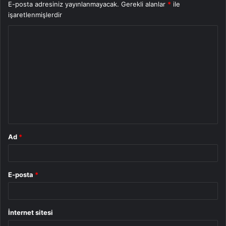
E-posta adresiniz yayınlanmayacak.
Gerekli alanlar
*
ile
işaretlenmişlerdir
Y
o
r
u
m
*
Ad
*
E-posta
*
İnternet sitesi