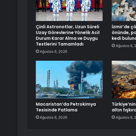
Çinli Astronotlar, Uzun Süreli
İzmir’de ç
Uzay Görevlerine Yönelik Acil
önünde, po
Durum Karar Alma ve Duygu
kedi bulun
Testlerini Tamamladı
Ağustos 6, 
Ağustos 6, 2026
Macaristan’da Petrokimya
Türkiye’nin 
Tesisinde Patlama
altın fışkı
Ağustos 6, 2026
Ağustos 6, 