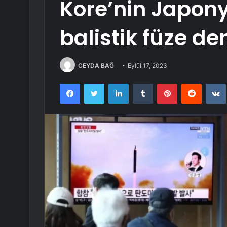
Kore’nin Japony
balistik füze d
CEYDA BAĞ
Eylül 17, 2023
Facebook
Twitter
LinkedIn
Tumblr
Pinterest
Reddit