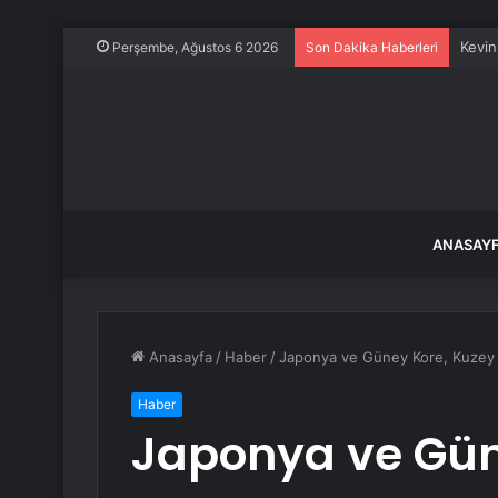
Kevin
Perşembe, Ağustos 6 2026
Son Dakika Haberleri
ANASAY
Anasayfa
/
Haber
/
Japonya ve Güney Kore, Kuzey K
Haber
Japonya ve Gün