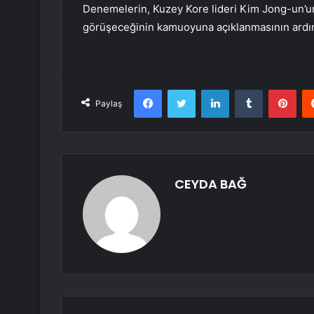
Denemelerin, Kuzey Kore lideri Kim Jong-un’un
görüşeceğinin kamuoyuna açıklanmasının ardın
Facebook
Twitter
LinkedIn
Tumblr
Pint
Paylaş
CEYDA BAĞ