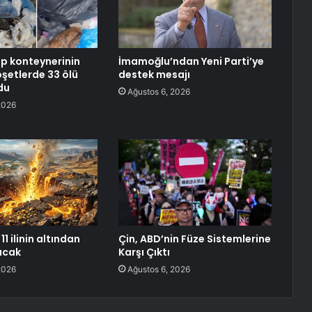
öp konteynerinin
İmamoğlu’ndan Yeni Parti’ye
şetlerde 33 ölü
destek mesajı
du
Ağustos 6, 2026
2026
11 ilinin altından
Çin, ABD’nin Füze Sistemlerine
racak
Karşı Çıktı
2026
Ağustos 6, 2026