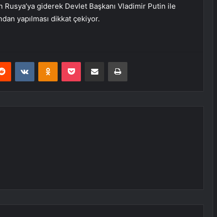
 Rusya’ya giderek Devlet Başkanı Vladimir Putin ile
dan yapılması dikkat çekiyor.
erest
Reddit
VKontakte
Odnoklassniki
Pocket
E-Posta ile paylaş
Yazdır