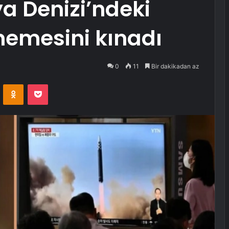
a Denizi’ndeki
enemesini kınadı
0
11
Bir dakikadan az
VKontakte
Odnoklassniki
Pocket