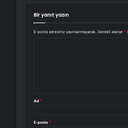
Bir yanıt yazın
E-posta adresiniz yayınlanmayacak.
Gerekli alanlar
*
i
Y
o
r
u
m
*
Ad
*
E-posta
*