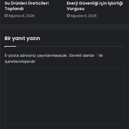
Su Ürünleri Üreticileri
Enerji Güvenliği için İşbirliği
Toplandı
Vurgusu
Ağustos 6, 2026
Ağustos 6, 2026
Bir yanıt yazın
E-posta adresiniz yayınlanmayacak.
Gerekli alanlar
*
ile
işaretlenmişlerdir
Y
o
r
u
m
*