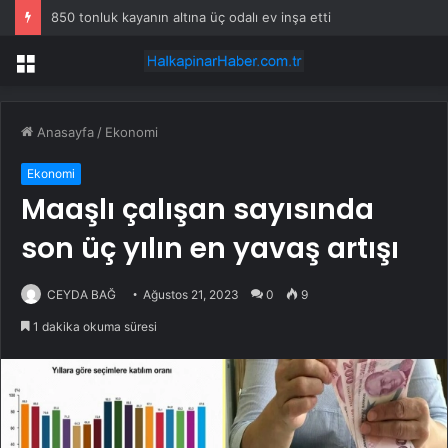
850 tonluk kayanın altına üç odalı ev inşa etti
Menü
Anasayfa
/
Ekonomi
Ekonomi
Maaşlı çalışan sayısında
son üç yılın en yavaş artışı
CEYDA BAĞ
Ağustos 21, 2023
0
9
1 dakika okuma süresi