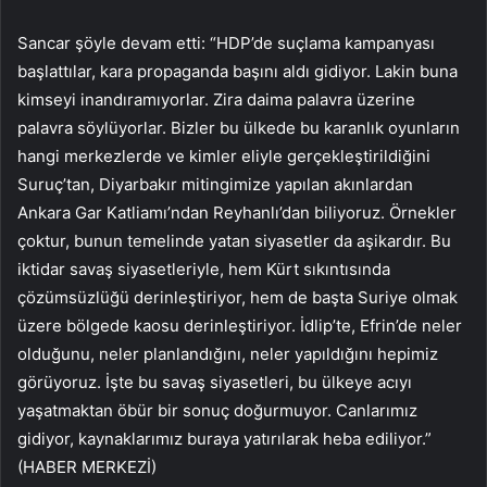
Sancar şöyle devam etti: “HDP’de suçlama kampanyası
başlattılar, kara propaganda başını aldı gidiyor. Lakin buna
kimseyi inandıramıyorlar. Zira daima palavra üzerine
palavra söylüyorlar. Bizler bu ülkede bu karanlık oyunların
hangi merkezlerde ve kimler eliyle gerçekleştirildiğini
Suruç’tan, Diyarbakır mitingimize yapılan akınlardan
Ankara Gar Katliamı’ndan Reyhanlı’dan biliyoruz. Örnekler
çoktur, bunun temelinde yatan siyasetler da aşikardır. Bu
iktidar savaş siyasetleriyle, hem Kürt sıkıntısında
çözümsüzlüğü derinleştiriyor, hem de başta Suriye olmak
üzere bölgede kaosu derinleştiriyor. İdlip’te, Efrin’de neler
olduğunu, neler planlandığını, neler yapıldığını hepimiz
görüyoruz. İşte bu savaş siyasetleri, bu ülkeye acıyı
yaşatmaktan öbür bir sonuç doğurmuyor. Canlarımız
gidiyor, kaynaklarımız buraya yatırılarak heba ediliyor.”
(HABER MERKEZİ)