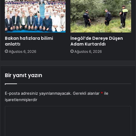
Bakan hafızlara bilimi
İnegöl’de Dereye Düşen
anlattı
Adam Kurtarıldı
Ağustos 6, 2026
Ağustos 6, 2026
Bir yanıt yazın
E-posta adresiniz yayınlanmayacak.
Gerekli alanlar
*
ile
işaretlenmişlerdir
Y
o
r