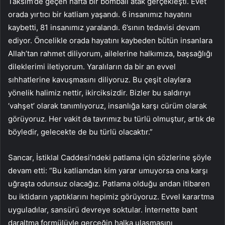
Taksim’de geçen hafta bir bombalı atak gerçekleşti. Evet
orada yırtıcı bir katliam yaşandı. 6 insanımız hayatını
kaybetti, 81 insanımız yaralandı. 6’sının tedavisi devam
ediyor. Öncelikle orada hayatını kaybeden bütün insanlara
Allah’tan rahmet diliyorum, ailelerine halkımıza, başsağlığı
dileklerimi iletiyorum. Yaralıların da bir an evvel
sıhhatlerine kavuşmasını diliyoruz. Bu çeşit olaylara
yönelik halimiz nettir, ikirciksizdir. Bizler bu saldırıyı
‘vahşet’ olarak tanımlıyoruz, insanlığa karşı cürüm olarak
görüyoruz. Her vakit da tavrımız bu türlü olmuştur, artık de
böyledir, gelecekte de bu türlü olacaktır.”
Sancar, İstiklal Caddesi’ndeki patlama için sözlerine şöyle
devam etti: “Bu katliamdan kim yarar umuyorsa ona karşı
uğraşta odunsuz olacağız. Patlama olduğu andan itibaren
bu iktidarın yaptıklarını hepimiz görüyoruz. Evvel karartma
uyguladılar, sansürü devreye soktular. İnternette bant
daraltma formülüyle gerçeğin halka ulaşmasını