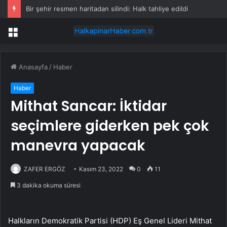
Bir şehir resmen haritadan silindi: Halk tahliye edildi
Menü
Anasayfa
/
Haber
Haber
Mithat Sancar: İktidar
seçimlere giderken pek çok
manevra yapacak
ZAFER ERGÖZ
Kasım 23, 2022
0
11
3 dakika okuma süresi
Halkların Demokratik Partisi (HDP) Eş Genel Lideri Mithat