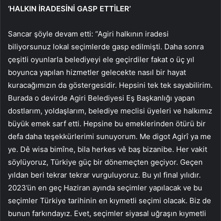
‘HALKIN İRADESİNİ GASP ETTİLER’
Sancar şöyle devam etti: “Agiri halkının iradesi
biliyorsunuz lokal seçimlerde gasp edilmişti. Daha sonra
çeşitli oyunlarla belediyeyi ele geçirdiler fakat o üç yıl
boyunca yapılan hizmetler gelecekte nasıl bir hayat
kuracağımızın da göstergesidir. Hepsini tek tek sayabilirim.
Burada o devirde Agiri Belediyesi Eş Başkanlığı yapan
dostlarım, yoldaşlarım, belediye meclisi üyeleri ve halkımız
büyük emek sarf etti. Hepsine bu emeklerinden ötürü bir
defa daha teşekkürlerimi sunuyorum. Me digot Agirî ya me
ye. Dê wisa bimîne, bila herkes vê baş bizanibe. Her vakit
söylüyoruz, Türkiye güç bir dönemeçten geçiyor. Geçen
yıldan beri tekrar tekrar vurguluyoruz. Bu yıl final yılıdır.
2023’ün en geç Haziran ayında seçimler yapılacak ve bu
seçimler Türkiye tarihinin en kıymetli seçimi olacak. Biz de
bunun farkındayız. Evet, seçimler siyasal uğraşın kıymetli