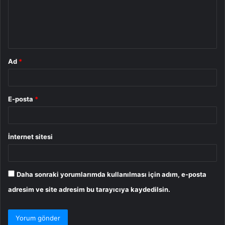
u
m
*
Ad
*
E-posta
*
İnternet sitesi
Daha sonraki yorumlarımda kullanılması için adım, e-posta
adresim ve site adresim bu tarayıcıya kaydedilsin.