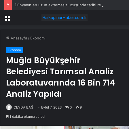
Dünyanın en uzun aktarmasız uçuşunda tarihi rekor: 24 saatten fazla havada kaldılar
Menü
Anasayfa
/
Ekonomi
Ekonomi
Muğla Büyükşehir
Belediyesi Tarımsal Analiz
Laboratuvarında 16 Bin 714
Analiz Yapıldı
CEYDA BAĞ
Eylül 7, 2023
0
9
1 dakika okuma süresi