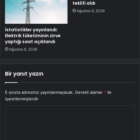
teklifi aldı
Ağustos 6, 2026
İstatistikler yayınlandı:
Elektrik tüketiminin zirve
yaptığı saat açıklandı
Ağustos 6, 2026
Bir yanıt yazın
E-posta adresiniz yayınlanmayacak.
Gerekli alanlar
*
ile
işaretlenmişlerdir
Y
o
r
u