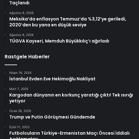
Taçlandı
Ağustos 8, 2026
Meksika’da enflasyon Temmuz’da %3,12’ye geriledi,
2020’den bu yana en düşük seviye
Ağustos 8, 2026
TÜGVA Kayseri, Memduh Büyükkılıç’ı ağırladı
Rastgele Haberler
Nisan 16, 2024
İstanbul Evden Eve Hekimoğlu Nakliyat
Mart 7, 2025
Kargodan dünyanın en korkunç yaratığı çıktı! Tek ısırığı
yetiyor
Ocak 26, 2026
Trump ve Putin Görüşmesi Gündemde
Eylül 11, 2023
Futbolcuların Türkiye-Ermenistan Maçı Öncesi İddialı