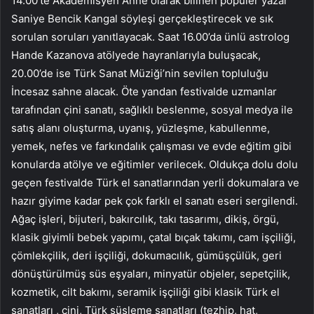
14.00’te Akademisyen Anne olarak bilinen popüler yazar
Saniye Bencik Kangal söyleşi gerçekleştirecek ve sık
sorulan soruları yanıtlayacak. Saat 16.00’da ünlü astrolog
Hande Kazanova atölyede hayranlarıyla buluşacak,
20.00’de ise Türk Sanat Müziği’nin sevilen topluluğu
İncesaz sahne alacak. Öte yandan festivalde uzmanlar
tarafından çini sanatı, sağlıklı beslenme, sosyal medya ile
satış alanı oluşturma, uyanış, yüzleşme, kabullenme,
yemek, nefes ve farkındalık çalışması ve evde eğitim gibi
konularda atölye ve eğitimler verilecek. Oldukça dolu dolu
geçen festivalde Türk el sanatlarından yerli dokumalara ve
hazır giyime kadar pek çok farklı el sanatı eseri sergilendi.
Ağaç işleri, bijuteri, bakırcılık, takı tasarımı, dikiş, örgü,
klasik giyimli bebek yapımı, çatal bıçak takımı, cam işçiliği,
çömlekçilik, deri işçiliği, dokumacılık, gümüşçülük, geri
dönüştürülmüş süs eşyaları, minyatür objeler, sepetçilik,
kozmetik, cilt bakımı, seramik işçiliği gibi klasik Türk el
sanatları , çini, Türk süsleme sanatları (tezhip, hat,