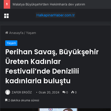
Malatya Büyükşehir’den Hekimhan’a dev yatırım
Menü
Anasayfa
/
Yaşam
Yaşam
Perihan Savaş, Büyükşehir
Üreten Kadınlar
Festivali’nde Denizlili
kadınlarla buluştu
ZAFER ERGÖZ
Ocak 20, 2024
0
0
2 dakika okuma süresi