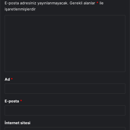
E-posta adresiniz yayınlanmayacak.
Gerekli alanlar
*
ile
işaretlenmişlerdir
Y
o
r
u
m
*
Ad
*
E-posta
*
İnternet sitesi