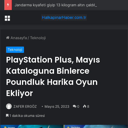
Jandarma kıyafeti giyip 13 kilogram altın çaldılar! Film gibi soygun cezaevinde bitti
Menü
Anasayfa
/
Teknoloji
Teknoloji
PlayStation Plus, Mayıs
Kataloguna Binlerce
Poundluk Harika Oyun
Ekliyor
ZAFER ERGÖZ
Mayıs 25, 2023
0
8
1 dakika okuma süresi