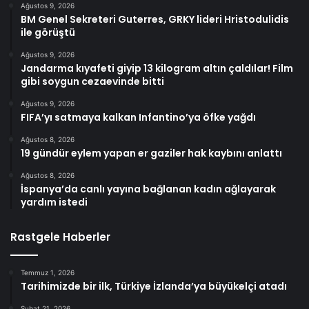
Ağustos 9, 2026
BM Genel Sekreteri Guterres, GRKY lideri Hristodulidis
ile görüştü
Ağustos 9, 2026
Jandarma kıyafeti giyip 13 kilogram altın çaldılar! Film
gibi soygun cezaevinde bitti
Ağustos 9, 2026
FIFA’yı satmaya kalkan Infantino’ya öfke yağdı
Ağustos 8, 2026
19 gündür eylem yapan er gaziler hak kaybını anlattı
Ağustos 8, 2026
İspanya’da canlı yayına bağlanan kadın ağlayarak
yardım istedi
Rastgele Haberler
Temmuz 1, 2026
Tarihimizde bir ilk, Türkiye İzlanda’ya büyükelçi atadı
Şubat 21, 2026