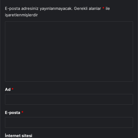
E-posta adresiniz yayınlanmayacak.
Gerekli alanlar
*
ile
işaretlenmişlerdir
Y
o
r
u
m
*
Ad
*
E-posta
*
İnternet sitesi