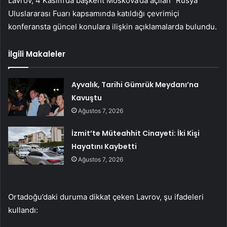
Lavrov, 4 Kasım’da başkent Moskova’da açılan “Rusya”
Uluslararası Fuarı kapsamında katıldığı çevrimiçi
konferansta güncel konulara ilişkin açıklamalarda bulundu.
İlgili Makaleler
Ayvalık, Tarihi Gümrük Meydanı’na
Kavuştu
Ağustos 7, 2026
İzmit’te Müteahhit Cinayeti: İki Kişi
Hayatını Kaybetti
Ağustos 7, 2026
Ortadoğu’daki duruma dikkat çeken Lavrov, şu ifadeleri
kullandı: