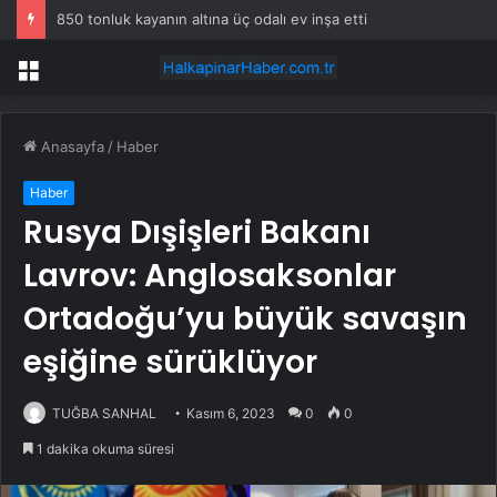
850 tonluk kayanın altına üç odalı ev inşa etti
Menü
Anasayfa
/
Haber
Haber
Rusya Dışişleri Bakanı
Lavrov: Anglosaksonlar
Ortadoğu’yu büyük savaşın
eşiğine sürüklüyor
TUĞBA SANHAL
Kasım 6, 2023
0
0
1 dakika okuma süresi