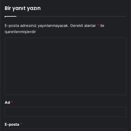
Bir yanıt yazın
E-posta adresiniz yayınlanmayacak.
Gerekli alanlar
*
ile
işaretlenmişlerdir
Y
o
r
u
m
*
Ad
*
E-posta
*