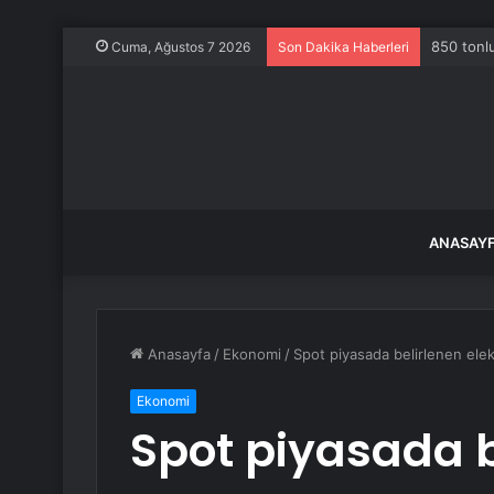
850 tonlu
Cuma, Ağustos 7 2026
Son Dakika Haberleri
ANASAY
Anasayfa
/
Ekonomi
/
Spot piyasada belirlenen elektr
Ekonomi
Spot piyasada b