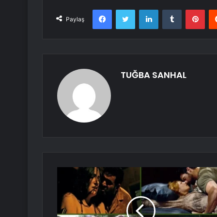
Facebook
Twitter
LinkedIn
Tumblr
Pint
Paylaş
TUĞBA SANHAL