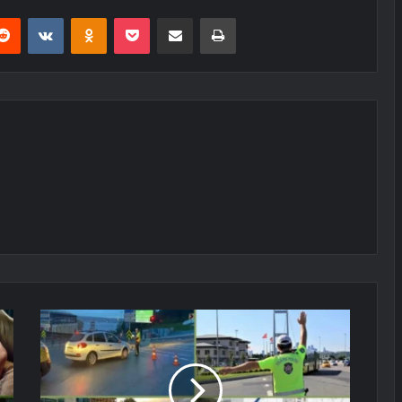
erest
Reddit
VKontakte
Odnoklassniki
Pocket
E-Posta ile paylaş
Yazdır