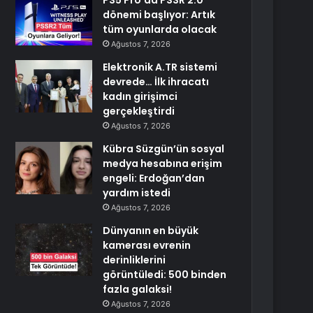
PS5 Pro’da PSSR 2.0
dönemi başlıyor: Artık
tüm oyunlarda olacak
Ağustos 7, 2026
Elektronik A.TR sistemi
devrede… İlk ihracatı
kadın girişimci
gerçekleştirdi
Ağustos 7, 2026
Kübra Süzgün’ün sosyal
medya hesabına erişim
engeli: Erdoğan’dan
yardım istedi
Ağustos 7, 2026
Dünyanın en büyük
kamerası evrenin
derinliklerini
görüntüledi: 500 binden
fazla galaksi!
Ağustos 7, 2026