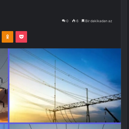
0
6
Bir dakikadan az
VKontakte
Odnoklassniki
Pocket