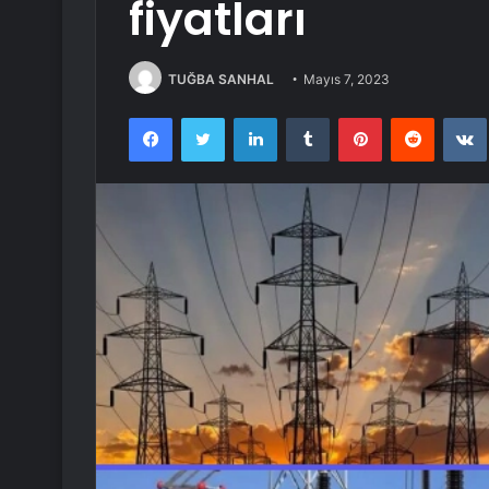
fiyatları
TUĞBA SANHAL
Mayıs 7, 2023
Facebook
Twitter
LinkedIn
Tumblr
Pinterest
Reddit