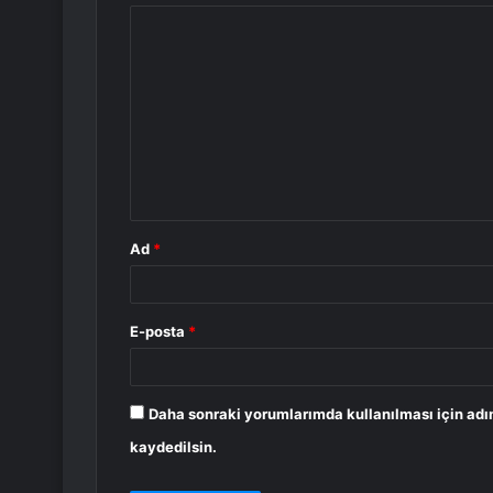
Y
o
r
u
m
*
Ad
*
E-posta
*
Daha sonraki yorumlarımda kullanılması için adı
kaydedilsin.