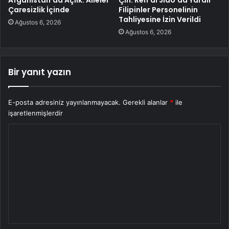
Afganistan’da Açlık: Aileler
Çin: Ren’ai Jiao’da Yaralı
Çaresizlik İçinde
Filipinler Personelinin
Tahliyesine İzin Verildi
Ağustos 6, 2026
Ağustos 6, 2026
Bir yanıt yazın
E-posta adresiniz yayınlanmayacak.
Gerekli alanlar
*
ile
işaretlenmişlerdir
Y
o
r
u
m
*