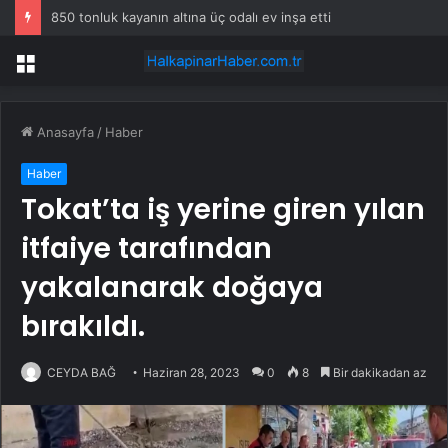
850 tonluk kayanın altına üç odalı ev inşa etti
Menü
Anasayfa
/
Haber
Haber
Tokat’ta iş yerine giren yılan
itfaiye tarafından
yakalanarak doğaya
bırakıldı.
CEYDA BAĞ
Haziran 28, 2023
0
8
Bir dakikadan az