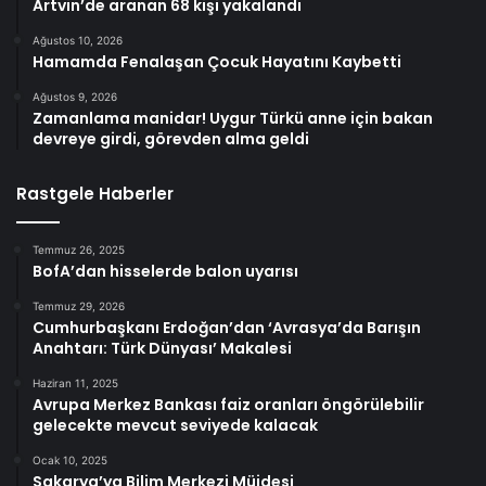
Artvin’de aranan 68 kişi yakalandı
Ağustos 10, 2026
Hamamda Fenalaşan Çocuk Hayatını Kaybetti
Ağustos 9, 2026
Zamanlama manidar! Uygur Türkü anne için bakan
devreye girdi, görevden alma geldi
Rastgele Haberler
Temmuz 26, 2025
BofA’dan hisselerde balon uyarısı
Temmuz 29, 2026
Cumhurbaşkanı Erdoğan’dan ‘Avrasya’da Barışın
Anahtarı: Türk Dünyası’ Makalesi
Haziran 11, 2025
Avrupa Merkez Bankası faiz oranları öngörülebilir
gelecekte mevcut seviyede kalacak
Ocak 10, 2025
Sakarya’ya Bilim Merkezi Müjdesi