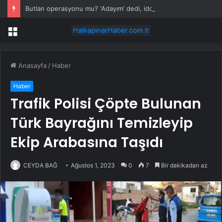
Butlan operasyonu mu? ‘Adayım’ dedi, iddialar art arda geldi
Menü
Anasayfa
/
Haber
Haber
Trafik Polisi Çöpte Bulunan
Türk Bayrağını Temizleyip
Ekip Arabasına Taşıdı
CEYDA BAĞ
Ağustos 1, 2023
0
7
Bir dakikadan az