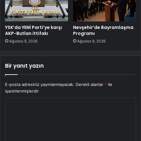
YSK’da YENİ Parti’ye karşı
Nevşehir’de Bayramlaşma
AKP-Butlan ittifakı
Programı
Ağustos 9, 2026
Ağustos 9, 2026
Bir yanıt yazın
E-posta adresiniz yayınlanmayacak.
Gerekli alanlar
*
ile
işaretlenmişlerdir
Y
o
r
u
m