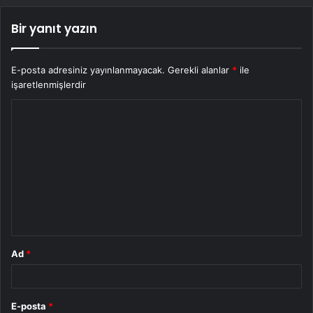
Bir yanıt yazın
E-posta adresiniz yayınlanmayacak.
Gerekli alanlar
*
ile
işaretlenmişlerdir
Y
o
r
u
m
*
Ad
*
E-posta
*