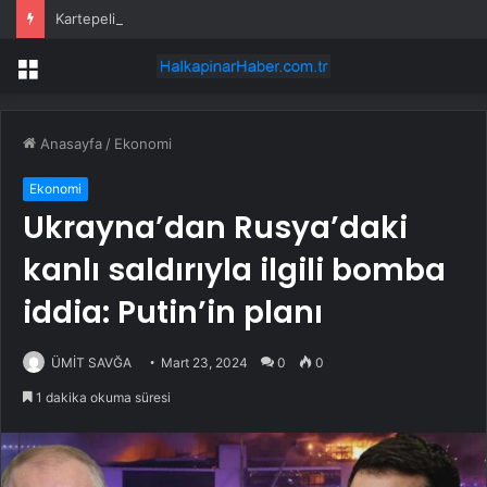
Kartepeli Gençlerin Kamp Macerası Sertifikayla Taçlandı
Menü
Anasayfa
/
Ekonomi
Ekonomi
Ukrayna’dan Rusya’daki
kanlı saldırıyla ilgili bomba
iddia: Putin’in planı
ÜMİT SAVĞA
Mart 23, 2024
0
0
1 dakika okuma süresi