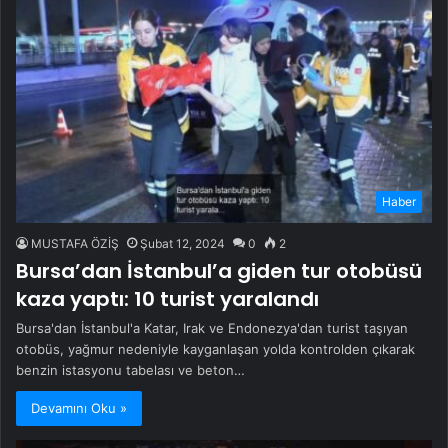
Haber
MUSTAFA ÖZİŞ
Şubat 12, 2024
0
2
Bursa’dan İstanbul’a giden tur otobüsü
kaza yaptı: 10 turist yaralandı
Bursa'dan İstanbul'a Katar, Irak ve Endonezya'dan turist taşıyan
otobüs, yağmur nedeniyle kayganlaşan yolda kontrolden çıkarak
benzin istasyonu tabelası ve beton…
Devamını Oku »