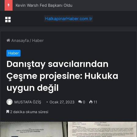
Kevin Warsh Fed Başkanı Oldu
Menü
Anasayfa
/
Haber
Haber
Danıştay savcılarından
Çeşme projesine: Hukuka
uygun değil
MUSTAFA ÖZİŞ
Ocak 27, 2023
0
11
2 dakika okuma süresi