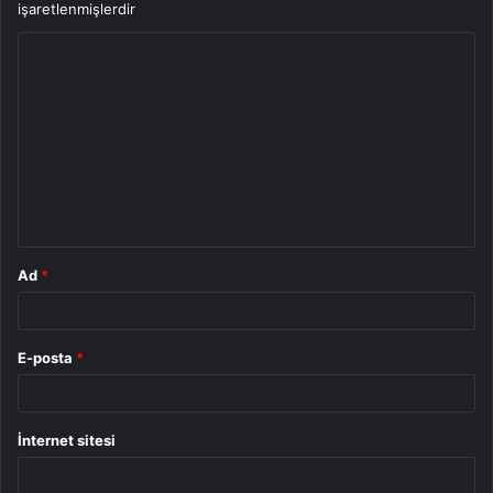
işaretlenmişlerdir
Y
o
r
u
m
*
Ad
*
E-posta
*
İnternet sitesi