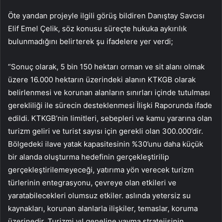
Öte yandan projeyle ilgili görüş bildiren Danıştay Savcısı
Elif Emel Çelik, söz konusu süreçte hukuka aykırılık
bulunmadığını belirterek şu ifadelere yer verdi;
“Sonuç olarak, 5 bin 150 hektarı orman ve sit alanı olmak
üzere 16.000 hektarın üzerindeki alanın KTKGB olarak
belirlenmesi ve korunan alanların sınırları içinde tutulması
gerekliliği ile sürecin desteklenmesi İlişki Raporunda ifade
edildi. KTKGB’nin limitleri, sebepleri ve kamu yararına olan
turizm geliri ve turist sayısı için gerekli olan 300.000’dir.
Bölgedeki ilave yatak kapasitesinin %30’unu daha küçük
bir alanda oluşturma hedefinin gerçekleştirilip
gerçekleştirilemeyeceği, yatırıma yön verecek turizm
türlerinin entegrasyonu, çevreye olan etkileri ve
yaratabilecekleri olumsuz etkiler. aslında yetersiz su
kaynakları, korunan alanlarla ilişkiler, temaslar, koruma
üzerinedir. Turizmi yıl geneline yayma stratejisinin