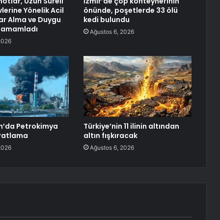
notlar, Uzun Süreli
İzmir’de çöp konteynerinin
erine Yönelik Acil
önünde, poşetlerde 33 ölü
ar Alma ve Duygu
kedi bulundu
 Tamamladı
Ağustos 6, 2026
2026
n’da Petrokimya
Türkiye’nin 11 ilinin altından
 Patlama
altın fışkıracak
2026
Ağustos 6, 2026