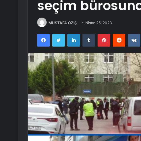
seçim bürosuna s
MUSTAFA ÖZİŞ
Nisan 25, 2023
Facebook
Twitter
LinkedIn
Tumblr
Pinterest
Reddit