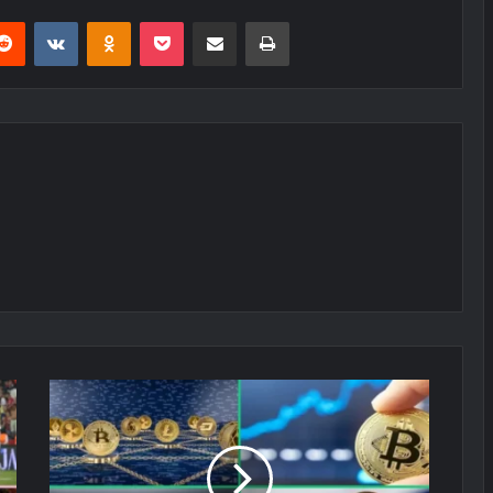
erest
Reddit
VKontakte
Odnoklassniki
Pocket
E-Posta ile paylaş
Yazdır