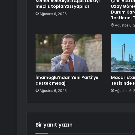
Kemer Belediyesi Ağustos ayı
Çinli Astro
meclis toplantısı yapıldı
Uzay Görevl
Durum Kar
Ağustos 6, 2026
Testlerini
Ağustos 6, 
İmamoğlu’ndan Yeni Parti’ye
Macarista
destek mesajı
Tesisinde
Ağustos 6, 2026
Ağustos 6, 
Bir yanıt yazın