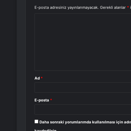
E-posta adresiniz yayınlanmayacak.
Gerekli alanlar
*
i
Y
o
r
u
m
*
Ad
*
E-posta
*
Daha sonraki yorumlarımda kullanılması için adı
kaydedilsin.