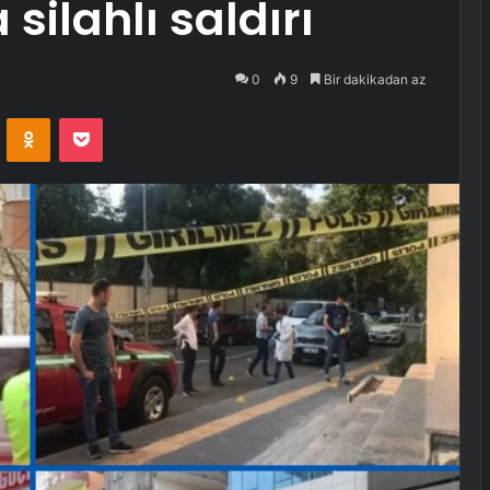
ilahlı saldırı
0
9
Bir dakikadan az
VKontakte
Odnoklassniki
Pocket