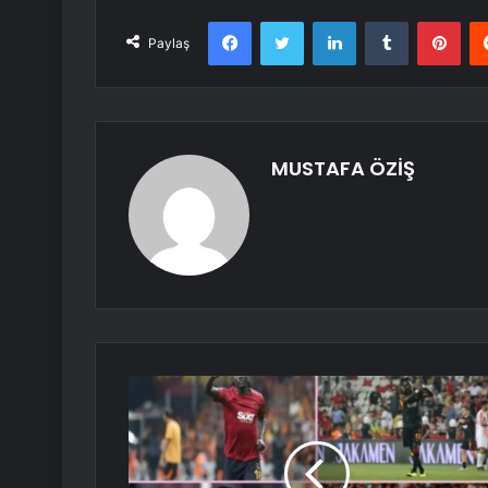
Facebook
Twitter
LinkedIn
Tumblr
Pint
Paylaş
MUSTAFA ÖZİŞ