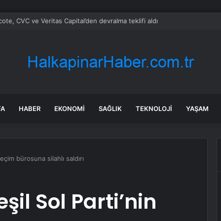
ote, CVC ve Veritas Capital’den devralma teklifi aldı
FA
HABER
EKONOMI
SAĞLIK
TEKNOLOJI
YAŞAM
seçim bürosuna silahlı saldırı
şil Sol Parti’nin