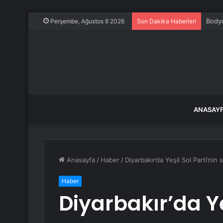
Bodyc
Perşembe, Ağustos 6 2026
Son Dakika Haberleri
ANASAY
Anasayfa
/
Haber
/
Diyarbakır’da Yeşil Sol Parti’nin 
Haber
Diyarbakır’da Ye