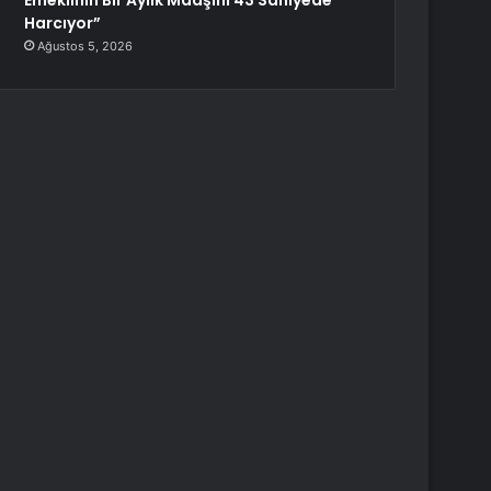
Emeklinin Bir Aylık Maaşını 43 Saniyede
Harcıyor”
Ağustos 5, 2026