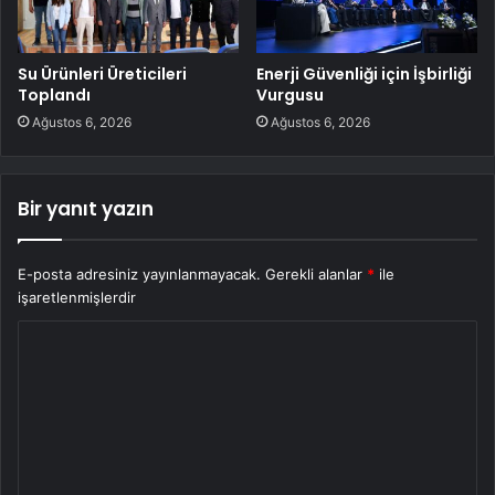
Su Ürünleri Üreticileri
Enerji Güvenliği için İşbirliği
Toplandı
Vurgusu
Ağustos 6, 2026
Ağustos 6, 2026
Bir yanıt yazın
E-posta adresiniz yayınlanmayacak.
Gerekli alanlar
*
ile
işaretlenmişlerdir
Y
o
r
u
m