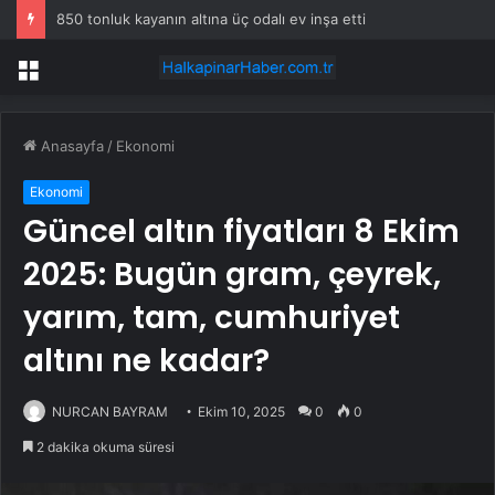
850 tonluk kayanın altına üç odalı ev inşa etti
Menü
Anasayfa
/
Ekonomi
Ekonomi
Güncel altın fiyatları 8 Ekim
2025: Bugün gram, çeyrek,
yarım, tam, cumhuriyet
altını ne kadar?
NURCAN BAYRAM
Ekim 10, 2025
0
0
2 dakika okuma süresi