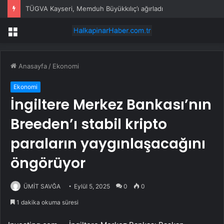
TÜGVA Kayseri, Memduh Büyükkılıç’ı ağırladı
Menü
Anasayfa
/
Ekonomi
Ekonomi
İngiltere Merkez Bankası’nın
Breeden’ı stabil kripto
paraların yaygınlaşacağını
öngörüyor
ÜMİT SAVĞA
Eylül 5, 2025
0
0
1 dakika okuma süresi