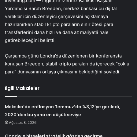
Investing.com — İngiltere Merkez Bankası Başkan
Yardımcısı Sarah Breeden, merkez bankası bu dijital
varlıklar için düzenleyici çerçevesini açıklamaya
hazırlanırken stabil kripto paraların sınır ötesi para
transferlerini daha hızlı ve daha az maliyetli hale
getirebileceğini belirtti.
Çarşamba günü Londra’da düzenlenen bir konferansta
konuşan Breeden, stabil kripto paraları da içerecek “çoklu
para” dünyasının ortaya çıkmasını beklediğini söyledi.
İlgili Makaleler
Meksika’da enflasyon Temmuz’da %3,12’ye geriledi,
2020’den bu yana en düşük seviye
Ağustos 8, 2026
Goodwin hisseleri stratejik gözden geçirme