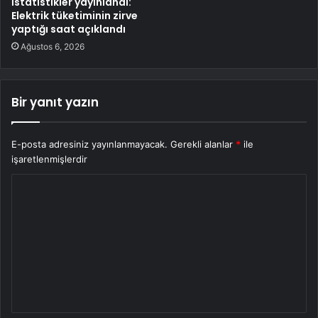
İstatistikler yayınlandı:
Elektrik tüketiminin zirve
yaptığı saat açıklandı
Ağustos 6, 2026
Bir yanıt yazın
E-posta adresiniz yayınlanmayacak.
Gerekli alanlar
*
ile
işaretlenmişlerdir
Y
o
r
u
m
*