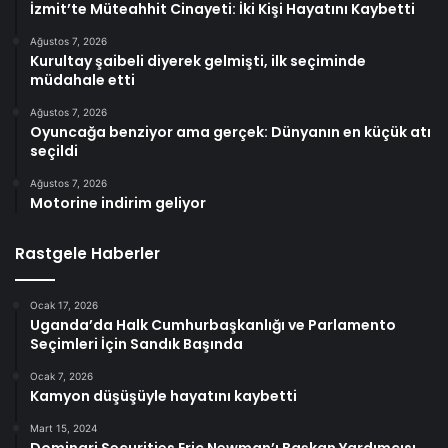
İzmit’te Müteahhit Cinayeti: İki Kişi Hayatını Kaybetti
Ağustos 7, 2026
Kurultay şaibeli diyerek gelmişti, ilk seçiminde
müdahale etti
Ağustos 7, 2026
Oyuncağa benziyor ama gerçek: Dünyanın en küçük atı
seçildi
Ağustos 7, 2026
Motorine indirim geliyor
Rastgele Haberler
Ocak 17, 2026
Uganda’da Halk Cumhurbaşkanlığı ve Parlamento
Seçimleri İçin Sandık Başında
Ocak 7, 2026
Kamyon düşüşüyle hayatını kaybetti
Mart 15, 2024
Dominari Securities Eric Newman’ı Başkan Yardımcısı