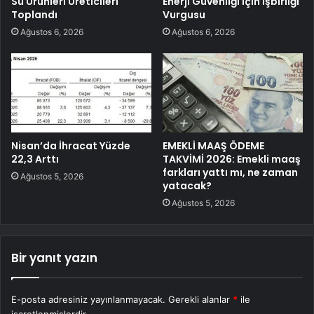
Su Ürünleri Üreticileri
Enerji Güvenliği için İşbirliği
Toplandı
Vurgusu
Ağustos 6, 2026
Ağustos 6, 2026
Nisan’da İhracat Yüzde
EMEKLİ MAAŞ ÖDEME
22,3 Arttı
TAKVİMİ 2026: Emekli maaş
farkları yattı mı, ne zaman
Ağustos 5, 2026
yatacak?
Ağustos 5, 2026
Bir yanıt yazın
E-posta adresiniz yayınlanmayacak.
Gerekli alanlar
*
ile
işaretlenmişlerdir