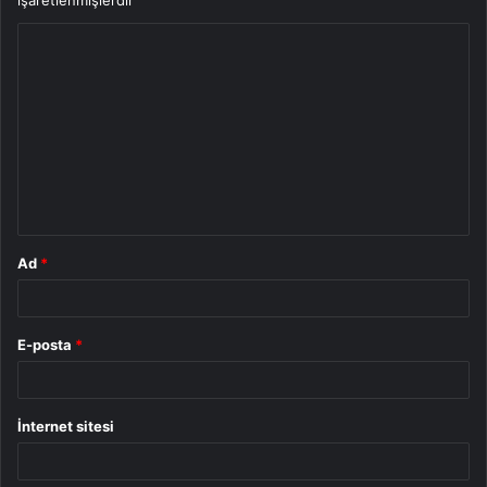
Y
o
r
u
m
*
Ad
*
E-posta
*
İnternet sitesi