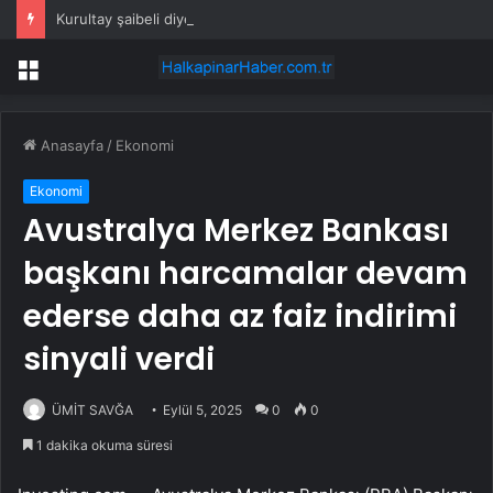
Kurultay şaibeli diyerek gelmişti, ilk seçiminde müdahale etti
Menü
Anasayfa
/
Ekonomi
Ekonomi
Avustralya Merkez Bankası
başkanı harcamalar devam
ederse daha az faiz indirimi
sinyali verdi
ÜMİT SAVĞA
Eylül 5, 2025
0
0
1 dakika okuma süresi