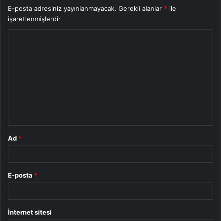
E-posta adresiniz yayınlanmayacak.
Gerekli alanlar
*
ile
işaretlenmişlerdir
Y
o
r
u
m
*
Ad
*
E-posta
*
İnternet sitesi