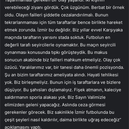
verebileceği ziyanı gördük. Çok üzgünüm. Berbat bir örnek
oldu. Olayın failleri şiddetle cezalandırılmalı. Bunun
tekrarlanmaması için tüm taraftarlar bence birlikte hareket
etmek zorunda. İzmir bu değildir. Biz yıllar evvel Karşıyaka
maçında taraftarın yarısını stada soktuk. Futbolun en
değerli tarafı seyircilerle oynamaktır. Bu maçın seyircili
oynanması konusunda tıpkı görüşteydik. Bu makus
sonucun akabinde biz failleri mahkum etmeliyiz. Olay çok
üzücü. Yaralılarımız var, bir tanesi daha önemli pozisyonda.
Şu an bizim taraftarımız ameliyata alındı. Hayati tehlikesi
yok. Biz birleşmeliyiz. Bunun için iş taraftarlara ve bizlere
düşüyor. Bu şahısları dışlamalıyız. Fişek atmanın, kaleciye
saldırmanın sporla alakası yok. Biz Sayın Valimizle
elimizden geleni yapacağız. Aslında ceza görmesi
gerekenler görecek. Biz sakinlikle İzmir futbolunda bu
çeşit şeyleri nasıl kaldırılır, daima birlikte uğraş edeceğiz”
açıklamasını yaptı.