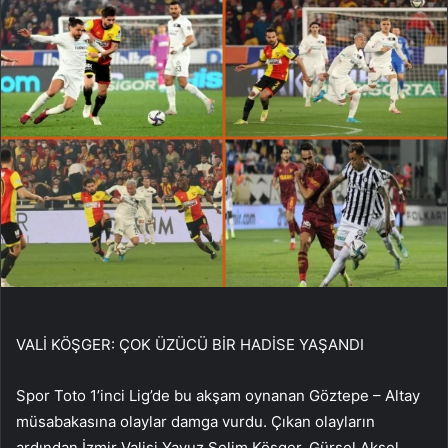
VALİ KÖŞGER: ÇOK ÜZÜCÜ BİR HADİSE YAŞANDI
Spor Toto 1’inci Lig’de bu akşam oynanan Göztepe – Altay
müsabakasına olaylar damga vurdu. Çıkan olayların
ardından İzmir Valisi Yavuz Selim Köşger, Gürsel Aksel