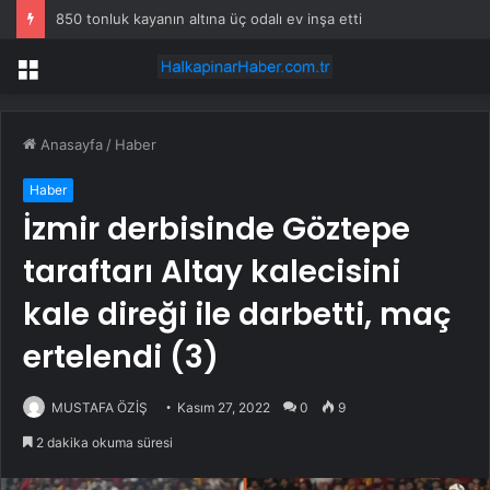
850 tonluk kayanın altına üç odalı ev inşa etti
Menü
Anasayfa
/
Haber
Haber
İzmir derbisinde Göztepe
taraftarı Altay kalecisini
kale direği ile darbetti, maç
ertelendi (3)
MUSTAFA ÖZİŞ
Kasım 27, 2022
0
9
2 dakika okuma süresi