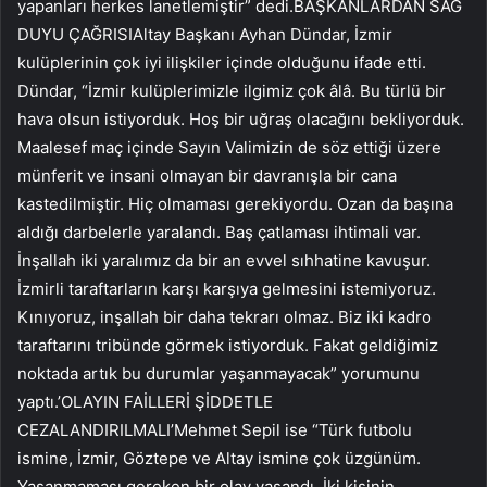
yapanları herkes lanetlemiştir” dedi.BAŞKANLARDAN SAĞ
DUYU ÇAĞRISIAltay Başkanı Ayhan Dündar, İzmir
kulüplerinin çok iyi ilişkiler içinde olduğunu ifade etti.
Dündar, “İzmir kulüplerimizle ilgimiz çok âlâ. Bu türlü bir
hava olsun istiyorduk. Hoş bir uğraş olacağını bekliyorduk.
Maalesef maç içinde Sayın Valimizin de söz ettiği üzere
münferit ve insani olmayan bir davranışla bir cana
kastedilmiştir. Hiç olmaması gerekiyordu. Ozan da başına
aldığı darbelerle yaralandı. Baş çatlaması ihtimali var.
İnşallah iki yaralımız da bir an evvel sıhhatine kavuşur.
İzmirli taraftarların karşı karşıya gelmesini istemiyoruz.
Kınıyoruz, inşallah bir daha tekrarı olmaz. Biz iki kadro
taraftarını tribünde görmek istiyorduk. Fakat geldiğimiz
noktada artık bu durumlar yaşanmayacak” yorumunu
yaptı.’OLAYIN FAİLLERİ ŞİDDETLE
CEZALANDIRILMALI’Mehmet Sepil ise “Türk futbolu
ismine, İzmir, Göztepe ve Altay ismine çok üzgünüm.
Yaşanmaması gereken bir olay yaşandı. İki kişinin