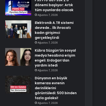
PS5 Pro’da PSSR 2.0
dönemi başlıyor: Artık
tüm oyunlarda olacak
Ağustos 7, 2026
Elektronik A.TR sistemi
devrede… İlk ihracatı
kadın girişimci
gerçekleştirdi
Ağustos 7, 2026
Kübra Süzgün’ün sosyal
medya hesabına erişim
engeli: Erdoğan’dan
yardım istedi
Ağustos 7, 2026
Dünyanın en büyük
kamerası evrenin
derinliklerini
görüntüledi: 500 binden
fazla galaksi!
Ağustos 7, 2026