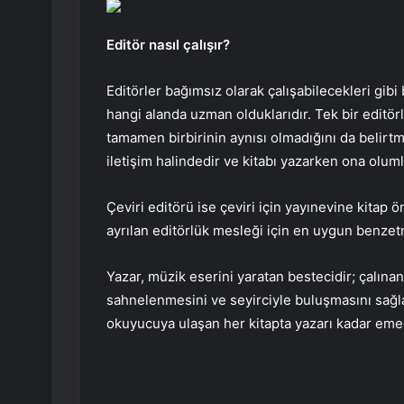
Editör nasıl çalışır?
Editörler bağımsız olarak çalışabilecekleri gibi 
hangi alanda uzman olduklarıdır. Tek bir editö
tamamen birbirinin aynısı olmadığını da belirtme
iletişim halindedir ve kitabı yazarken ona oluml
Çeviri editörü ise çeviri için yayınevine kitap ö
ayrılan editörlük mesleği için en uygun benzetme
Yazar, müzik eserini yaratan bestecidir; çalınan
sahnelenmesini ve seyirciyle buluşmasını sağla
okuyucuya ulaşan her kitapta yazarı kadar emeğ
Facebook
Twitter
LinkedIn
Tumblr
Pint