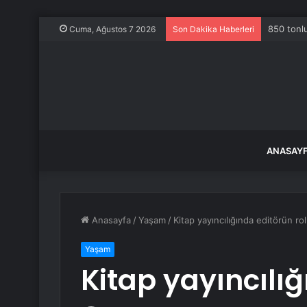
850 tonlu
Cuma, Ağustos 7 2026
Son Dakika Haberleri
ANASAY
Anasayfa
/
Yaşam
/
Kitap yayıncılığında editörün ro
Yaşam
Kitap yayıncılığ