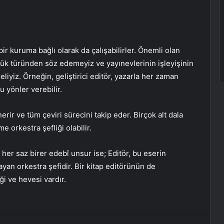
bir kuruma bağlı olarak da çalışabilirler. Önemli olan
rlük türünden söz edemeyiz ve yayınevlerinin işleyişinin
liyiz. Örneğin, geliştirici editör, yazarla her zaman
u yönler verebilir.
nerir ve tüm çeviri sürecini takip eder. Birçok alt dala
 orkestra şefliği olabilir.
 her saz birer edebî unsur ise; Editör, bu eserin
yan orkestra şefidir. Bir kitap editörünün de
i ve hevesi vardır.
erest
Reddit
VKontakte
Odnoklassniki
Pocket
E-Posta ile paylaş
Yazdır