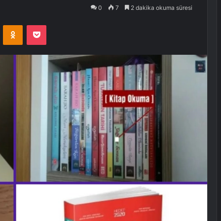
0
7
2 dakika okuma süresi
VKontakte
Odnoklassniki
Pocket