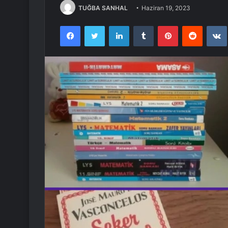
TUĞBA SANHAL
Haziran 19, 2023
Facebook
Twitter
LinkedIn
Tumblr
Pinterest
Reddit