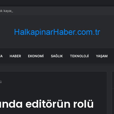
k kayanın altına üç odalı ev inşa etti
FA
HABER
EKONOMI
SAĞLIK
TEKNOLOJI
YAŞAM
lü
ında editörün rolü