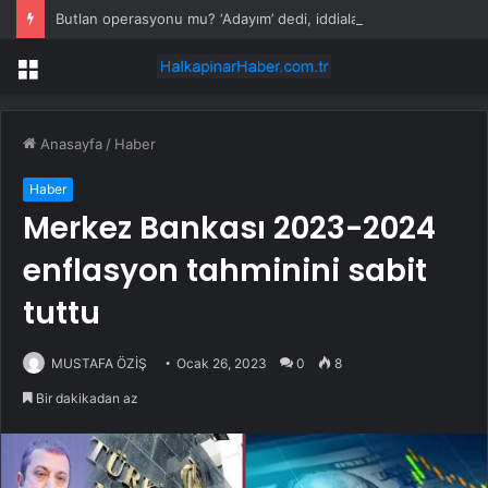
Butlan operasyonu mu? ‘Adayım’ dedi, iddialar art arda geldi
Menü
Anasayfa
/
Haber
Haber
Merkez Bankası 2023-2024
enflasyon tahminini sabit
tuttu
MUSTAFA ÖZİŞ
Ocak 26, 2023
0
8
Bir dakikadan az