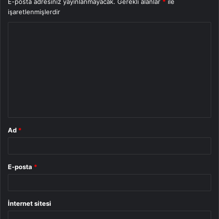
E-posta adresiniz yayınlanmayacak.
Gerekli alanlar
*
ile
işaretlenmişlerdir
Y
o
r
u
m
*
Ad
*
E-posta
*
İnternet sitesi