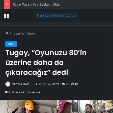
Kevin Warsh Fed Başkanı Oldu
Menü
Anasayfa
/
Haber
Haber
Tugay, “Oyunuzu 80’in
üzerine daha da
çıkaracağız” dedi
CEYDA BAĞ
Haziran 4, 2023
0
10
2 dakika okuma süresi