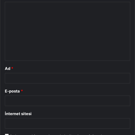
Y
o
r
u
m
*
Ad
*
E-posta
*
İnternet sitesi