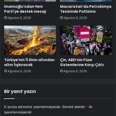
İmamoğlu’ndan Yeni
Macaristan’da Petrokimya
Parti’ye destek mesajı
Tesisinde Patlama
Ağustos 6, 2026
Ağustos 6, 2026
Türkiye’nin 11 ilinin altından
Çin, ABD’nin Füze
altın fışkıracak
Sistemlerine Karşı Çıktı
Ağustos 6, 2026
Ağustos 6, 2026
Bir yanıt yazın
E-posta adresiniz yayınlanmayacak.
Gerekli alanlar
*
ile
işaretlenmişlerdir